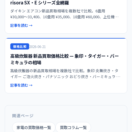
risora SX・E シリーズ全網羅
ダイキン エアコン新品買取相場を複数社で比較。6畳用
¥30,000〜33,400、10畳用 ¥35,000、18畳用 ¥60,000、上位機種
うるさらX で最大 ¥175,000 の最新査定額。製造5年以内ボーダ
記事を読む →
ー、室内機+室外機セット
2026-06-21
価格比較
高級炊飯器 新品買取価格比較 — 象印・タイガー・バー
ミキュラの相場
高級炊飯器の新品買取相場を複数社で比較。象印 炎舞炊き・タ
イガー ご泡火炊き・パナソニック おどり炊き・バーミキュラ ラ
イスポットの最新相場、選び方、未開封品を高く売るコツを徹底
記事を読む →
解説します。
関連ページ
家電の買取価格一覧
買取コラム一覧