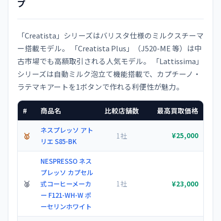
プ
「Creatista」シリーズはバリスタ仕様のミルクスチーマ
ー搭載モデル。 「Creatista Plus」（J520-ME 等）は中
古市場でも高額取引される人気モデル。 「Lattissima」
シリーズは自動ミルク泡立て機能搭載で、カプチーノ・
ラテマキアートを1ボタンで作れる利便性が魅力。
#
商品名
比較店舗数
最高買取価格
ネスプレッソ アト
🥇
1社
¥25,000
リエ S85-BK
NESPRESSO ネス
プレッソ カプセル
🥈
1社
式コーヒーメーカ
¥23,000
ー F121-WH-W ポ
ーセリンホワイト