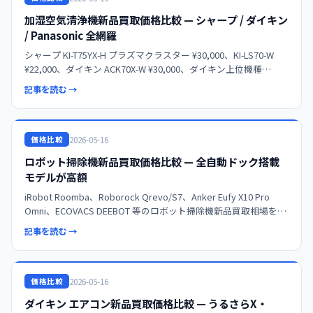
加湿空気清浄機新品買取価格比較 — シャープ / ダイキン
/ Panasonic 全網羅
シャープ KI-T75YX-H プラズマクラスター ¥30,000、KI-LS70-W
¥22,000、ダイキン ACK70X-W ¥30,000、ダイキン上位機種
¥40,000 の新品買取相場を複数社で比較。Panasonic ジアイー
記事を読む →
2026-05-16
価格比較
ロボット掃除機新品買取価格比較 — 全自動ドック搭載
モデルが高額
iRobot Roomba、Roborock Qrevo/S7、Anker Eufy X10 Pro
Omni、ECOVACS DEEBOT 等のロボット掃除機新品買取相場を複
数社で比較。ECOVACS X5 PRO OMNI ¥77,00
記事を読む →
2026-05-16
価格比較
ダイキン エアコン新品買取価格比較 — うるさらX・