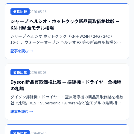
2026-05-16
価格比較
シャープ ヘルシオ・ホットクック新品買取価格比較 —
KN-HW 全モデル相場
シャープ ヘルシオ ホットクック（KN-HW24H / 24G / 24C /
16F）、ウォーターオーブン ヘルシオ AX 等の新品買取相場を複
数社で比較。最新型 ¥30,000〜35,000、新品判定3段階（未使用/
記事を読む →
印付き/新同品）、内
2026-03-08
価格比較
Dyson 新品買取価格比較 — 掃除機・ドライヤー全機種
の相場
ダイソン掃除機・ドライヤー・空気清浄機の新品買取価格を複数
社で比較。V15・Supersonic・Airwrapなど全モデルの最新相場
を確認。高価買取のコツと売却タイミングも解説します。
記事を読む →
2026-05-16
価格比較