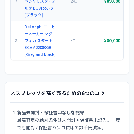
7
2社
ペシャリスタ・ア
¥89,000
ルテ EC9155J-B
[ブラック]
DeLonghi コーヒ
ーメーカー マグニ
8
3社
フィカ スタート
¥80,000
ECAM22080GB
[Grey and black]
ネスプレッソを高く売るための6つのコツ
新品未開封・保証書印なしを死守
最高査定の絶対条件は未開封 + 保証書未記入。一度
でも開封 / 保証書ハンコ捺印で数千円減額。