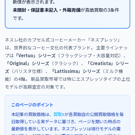
新値が表示されます。
未開封・保証書未記入・外箱完備
が高価買取の3条件
です。
ネスレ社のカプセル式コーヒーメーカー「ネスプレッソ」
は、世界的なコーヒー文化の代表ブランド。 主要ラインナッ
プは
「Vertuo」シリーズ
（フラッグシップ・大容量対応）、
「Original」シリーズ
（クラシック）、
「Creatista」シリー
ズ
（バリスタ仕様）、
「Lattissima」シリーズ
（ミルク機
能）の4軸。 新品買取市場では特にエスプレッソタイプの上位
モデルが高額査定の対象です。
このページのポイント
本記事の買取価格は、
買取X
が各買取店の公開買取価格を毎
日取得している実データに基づき、ページを開いた時点の
最新値を表示しています。ネスプレッソは現行モデルの需