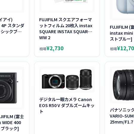
ェイアイ)
FUJIFILM スクエアフォーマ
T 4P スタンダ
ットフィルム 20枚入 instax
FUJIFILM
ラシックブラ
SQUARE INSTAX SQUARE
instax min
WW 2
ストブルー]
¥2,730
¥12,70
相場
相場
デジタル一眼カメラ Canon
EOS R50 V ダブルズームキッ
パナソニック L
ト
VARIO-SUM
IFILM (富士
25mm/F1.7 
 WIDE 400
トブラック]