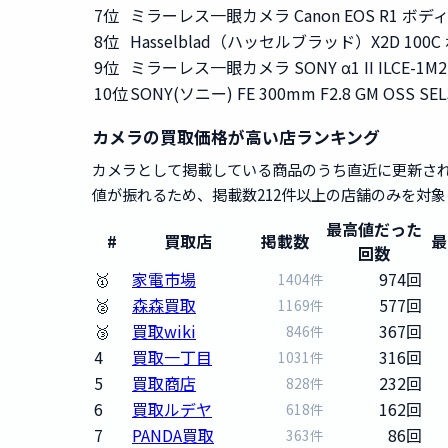
7位
ミラーレス一眼カメラ Canon EOS R1 ボデ
8位
Hasselblad（ハッセルブラッド）X2D 100C
9位
ミラーレス一眼カメラ SONY α1 II ILCE-1M
10位
SONY(ソニー) FE 300mm F2.8 GM OSS SE
カメラの買取価格が高い店ランキング
カメラとして掲載している商品のうち直近に更新され
値が振れるため、掲載数212件以上の店舗のみを対
最高値だった
#
買取店
掲載数
最
回数
🥇
家電市場
974回
1404件
🥈
森森買取
577回
1169件
🥉
買取wiki
367回
846件
4
買取一丁目
316回
1031件
5
買取商店
232回
828件
6
買取ルデヤ
162回
618件
7
PANDA買取
86回
363件