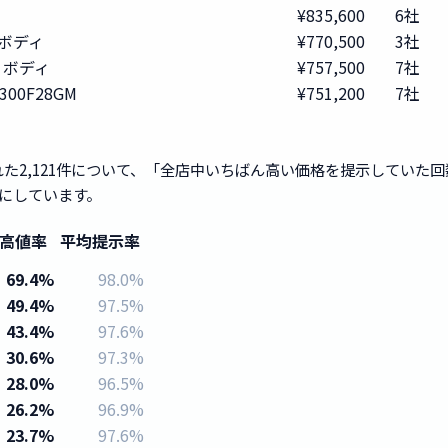
ィ
¥835,600
6社
 ボディ
¥770,500
3社
2 ボディ
¥757,500
7社
L300F28GM
¥751,200
7社
た2,121件について、「全店中いちばん高い価格を提示していた
象にしています。
高値率
平均提示率
69.4%
98.0%
49.4%
97.5%
43.4%
97.6%
30.6%
97.3%
28.0%
96.5%
26.2%
96.9%
23.7%
97.6%