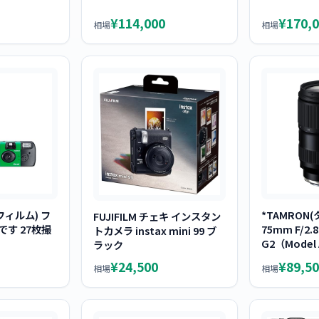
¥114,000
¥170,
相場
相場
士フィルム) フ
*TAMRON(
FUJIFILM チェキ インスタン
です 27枚撮
75mm F/2.8 
トカメラ instax mini 99 ブ
G2（Model
ラック
Di 交換レン
¥24,500
¥89,50
相場
相場