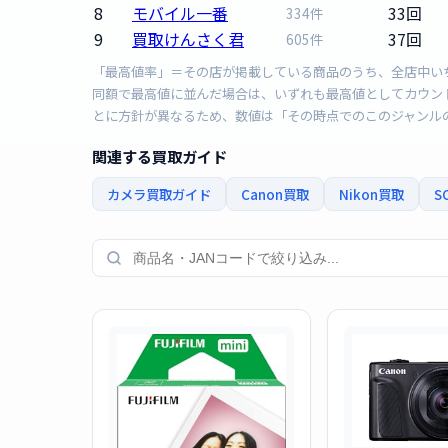
8
モバイル一番
33回
334件
9
買取けんさく君
37回
605件
「最高値率」＝その店が掲載している商品のうち、全店中いち
同額で最高値に並んだ場合は、いずれも最高値としてカウン
とに方針が異なるため、数値は「その時点でのこのジャンル
関連する買取ガイド
カメラ買取ガイド
Canon買取
Nikon買取
S