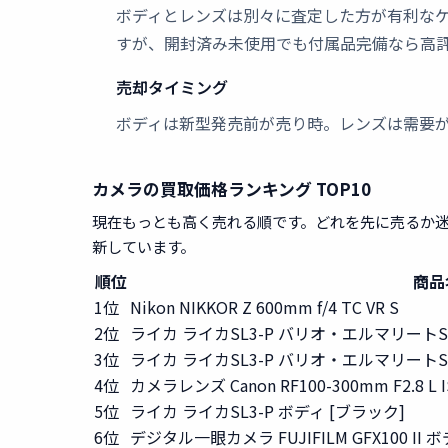
ボディとレンズは別々に査定した方が有利な
すが、開封済み未使用でも付属品完備なら高
売却タイミング
ボディは新型発売前が売り時。レンズは需要
カメラの買取価格ランキング TOP10
現在もっとも高く売れる順です。どれを先に売るか
新しています。
順位
商品
1位
Nikon NIKKOR Z 600mm f/4 TC VR S
2位
ライカ ライカSL3-P バリオ・エルマリートSL f2
3位
ライカ ライカSL3-P バリオ・エルマリートSL f2
4位
カメラレンズ Canon RF100-300mm F2.8 L I
5位
ライカ ライカSL3-P ボディ [ブラック]
6位
デジタル一眼カメラ FUJIFILM GFX100 II 