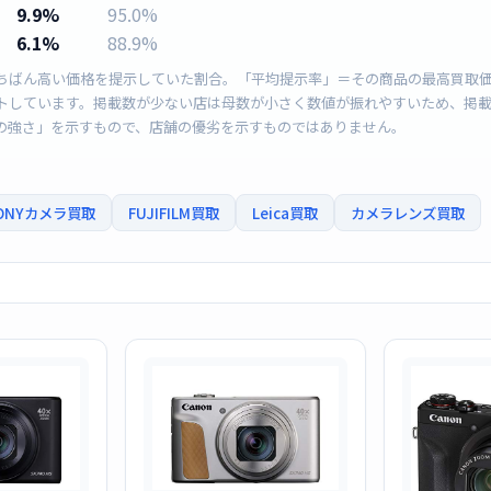
9.9%
95.0%
6.1%
88.9%
ばん高い価格を提示していた割合。「平均提示率」＝その商品の最高買取価格
トしています。掲載数が少ない店は母数が小さく数値が振れやすいため、掲
の強さ」を示すもので、店舗の優劣を示すものではありません。
ONYカメラ買取
FUJIFILM買取
Leica買取
カメラレンズ買取