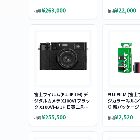
¥263,000
¥22,000
相場
相場
富士フイルム(FUJIFILM) デ
FUJIFILM (富
ジタルカメラ X100Ⅵ ブラッ
ジカラー 写ルン
ク X100Ⅵ-B JP 日英二言語
り 新パッケージ
モデル
¥255,500
¥2,520
相場
相場