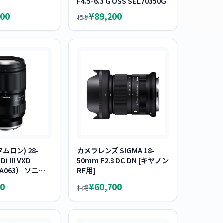
F4.5-6.3 G OSS SEL70350G
000
¥89,200
相場
タムロン) 28-
カメラレンズ SIGMA 18-
Di III VXD
50mm F2.8 DC DN [キヤノン
 A063） ソニーE
RF用]
ズ
0
¥60,700
相場