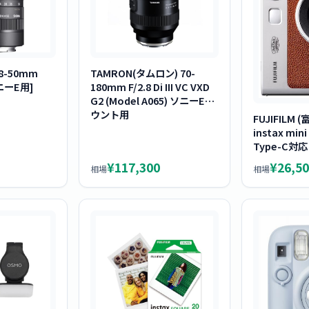
8-50mm
TAMRON(タムロン) 70-
ソニーE用]
180mm F/2.8 Di III VC VXD
G2 (Model A065) ソニーEマ
ウント用
FUJIFILM
instax min
Type-C対応
¥117,300
¥26,50
相場
相場