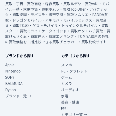
買取一丁目・買取商店・森森買取・買取ルデヤ・買取wiki・モバ
イル一番・家電市場・買取ホムラ・買取Top Offer・アバウテッ
ク・買取楽園・モバステ・携帯空間・買取ソムリエ・PANDA買
取・ドラゴンモバイル・アキモバ・モバイルミックス・買取当
番・買取TOJO・ゲストモバイル・トゥインクルモバイル・買取
スター・買取ミライ・ケータイゴッド・買取オク・ハチ買取・買
取けんさく君・買取達人・買取エノキング・TOMIYA富屋の各社
の買取価格を一括比較できる買取チェッカー・買取比較サイト
ブランドから探す
カテゴリから探す
Apple
スマホ
Nintendo
PC・タブレット
SONY
ゲーム
BALMUDA
カメラ
Dyson
オーディオ
ブランド一覧 →
家電
美容・健康
時計
カテゴリ一覧 →