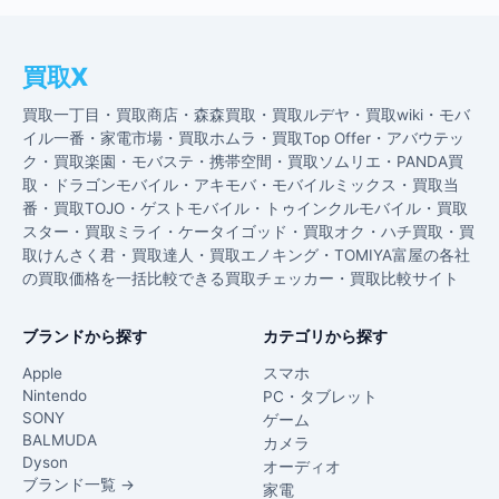
買取X
買取一丁目・買取商店・森森買取・買取ルデヤ・買取wiki・モバ
イル一番・家電市場・買取ホムラ・買取Top Offer・アバウテッ
ク・買取楽園・モバステ・携帯空間・買取ソムリエ・PANDA買
取・ドラゴンモバイル・アキモバ・モバイルミックス・買取当
番・買取TOJO・ゲストモバイル・トゥインクルモバイル・買取
スター・買取ミライ・ケータイゴッド・買取オク・ハチ買取・買
取けんさく君・買取達人・買取エノキング・TOMIYA富屋の各社
の買取価格を一括比較できる買取チェッカー・買取比較サイト
ブランドから探す
カテゴリから探す
Apple
スマホ
Nintendo
PC・タブレット
SONY
ゲーム
BALMUDA
カメラ
Dyson
オーディオ
ブランド一覧 →
家電