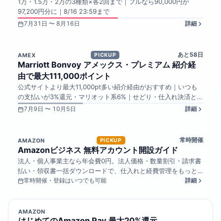
1万・1.5万・2万の3種類×各2回まで｜フルなら90,000円が
97,200円分に｜8/16 23:59まで
7月31日 〜 8月16日
詳細
あと58日
AMEX
PICKUP
Marriott Bonvoy アメックス・プレミアム 紹介経
由で最大111,000ポイント
公式サイトより最大11,000pt多い紹介経由がおすすめ｜いつも
の支払いが3%還元・マリオット系6%｜せどり・仕入れ決済と相
性抜群
7月9日 〜 10月5日
詳細
常時開催
AMAZON
PICKUP
Amazonビジネス 無料アカウント開設ガイド
法人・個人事業主なら年会費0円。法人価格・数量割引・請求書
払い・領収書一括ダウンロードで、仕入れと経費管理をもっと
効率的に
常時開催・登録はいつでも可能
詳細
AMAZON
はじめてのAmazon Pay 最大20%還元