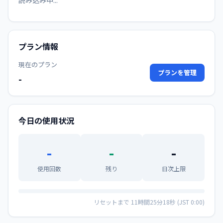
読み込み中...
プラン情報
現在のプラン
プランを管理
-
今日の使用状況
-
-
-
使用回数
残り
日次上限
リセットまで 11時間25分18秒 (JST 0:00)