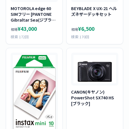
MOTOROLA edge 60
BEYBLADE X UX-21 ヘル
SIMフリー [PANTONE
ズネザーデッキセット
Gibraltar Sea(ジブラル
タルシーネイビー)] (SIM
¥43,000
¥6,500
相場
相場
フリー)
検索 172回
検索 170回
CANON(キヤノン)
PowerShot SX740 HS
[ブラック]