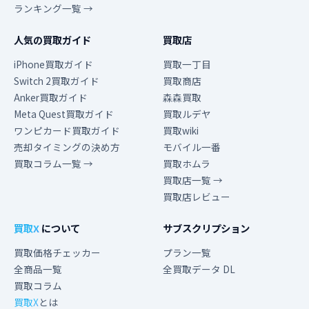
ランキング一覧 →
人気の買取ガイド
買取店
iPhone買取ガイド
買取一丁目
Switch 2買取ガイド
買取商店
Anker買取ガイド
森森買取
Meta Quest買取ガイド
買取ルデヤ
ワンピカード買取ガイド
買取wiki
売却タイミングの決め方
モバイル一番
買取コラム一覧 →
買取ホムラ
買取店一覧 →
買取店レビュー
買取X
について
サブスクリプション
買取価格チェッカー
プラン一覧
全商品一覧
全買取データ DL
買取コラム
買取X
とは