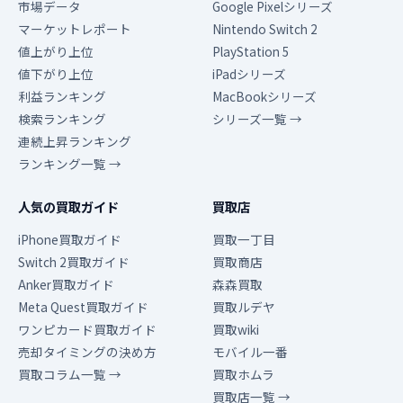
市場データ
Google Pixelシリーズ
マーケットレポート
Nintendo Switch 2
値上がり上位
PlayStation 5
値下がり上位
iPadシリーズ
利益ランキング
MacBookシリーズ
検索ランキング
シリーズ一覧 →
連続上昇ランキング
ランキング一覧 →
人気の買取ガイド
買取店
iPhone買取ガイド
買取一丁目
Switch 2買取ガイド
買取商店
Anker買取ガイド
森森買取
Meta Quest買取ガイド
買取ルデヤ
ワンピカード買取ガイド
買取wiki
売却タイミングの決め方
モバイル一番
買取コラム一覧 →
買取ホムラ
買取店一覧 →