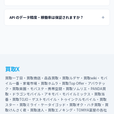
商務カスタマイズ・専用 SLA・カスタム機能などをご希望の場
合は
お問い合わせフォーム
よりご連絡ください。
API のデータ精度・稼働率は保証されますか？
Free / Premium / Unlimited プランは「現状有姿（AS IS）」で
の提供となり、稼働率保証（SLA）はございません。データの正
確性・最新性も保証しておりません。詳細は
免責事項
をご確認
ください。Enterprise プランでは個別の SLA 契約が可能です。
買取X
買取一丁目・買取商店・森森買取・買取ルデヤ・買取wiki・モバ
イル一番・家電市場・買取ホムラ・買取Top Offer・アバウテッ
ク・買取楽園・モバステ・携帯空間・買取ソムリエ・PANDA買
取・ドラゴンモバイル・アキモバ・モバイルミックス・買取当
番・買取TOJO・ゲストモバイル・トゥインクルモバイル・買取
スター・買取ミライ・ケータイゴッド・買取オク・ハチ買取・買
取けんさく君・買取達人・買取エノキング・TOMIYA富屋の各社