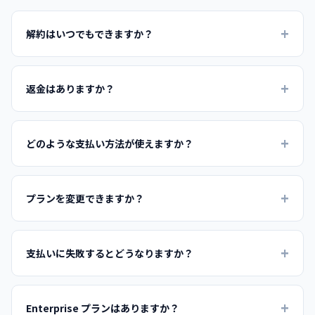
解約はいつでもできますか？
はい、いつでも「プランの変更・解約」ボタンから解約手続き
が可能です。解約後も現在の請求期間終了まではご利用いただ
返金はありますか？
けます。
商品の性質上、お申込みの撤回・返品・返金はお受けできませ
ん。詳細は
特定商取引法に基づく表記
をご確認ください。
どのような支払い方法が使えますか？
クレジットカード決済（Visa / Mastercard / JCB / American
Express / Diners）に対応しています。決済は Stripe を通じて安
プランを変更できますか？
全に処理されます。
Premium から Unlimited へのアップグレードは即時反映されま
す。差額は日割り計算されます。ダウングレード・解約は次回
支払いに失敗するとどうなりますか？
更新日に反映されます。
Stripe が自動でリトライを行います。一定期間支払いが完了し
ない場合、サブスクリプションは自動で停止し、Free プランに
Enterprise プランはありますか？
戻ります。