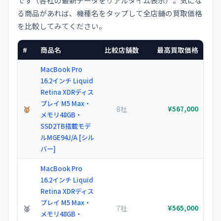
です（各社の最新データをリアルタイム表示）。気にな
る商品があれば、機種名をタップして全店舗の買取価格
を比較してみてください。
#
商品名
比較店舗数
最高買取価格
MacBook Pro
16.2インチ Liquid
Retina XDRディス
プレイ M5 Max・
🥇
8社
¥567,000
メモリ48GB・
SSD2TB搭載モデ
ルMGE94J/A [シル
バー]
MacBook Pro
16.2インチ Liquid
Retina XDRディス
プレイ M5 Max・
🥈
7社
¥565,000
メモリ48GB・