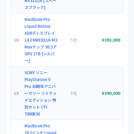
MX313J/A [スペー
スブラック]
MacBook Pro
Liquid Retina
XDRディスプレイ
18
5社
14.2 MRX83J/A M3
¥392,000
Maxチップ 30コア
GPU 1TB [シルバ
ー]
SONY ソニー
PlayStation 5
Pro 30周年アニバ
19
5社
ーサリー リミテッ
¥390,000
ドエディション 特
別セット CFI-
7000B30
MacBook Pro
16.2インチ Liquid