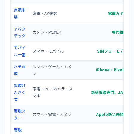
家電市
家電・AV機器
家電カテゴリ
場
アバウ
カメラ・PC周辺
専門性の高
テック
モバイ
スマホ・モバイル
SIMフリーモデルの
ル一番
ハチ買
スマホ・ゲーム・カメ
iPhone・Pixel
取
ラ
買取け
家電・PC・カメラ・ス
んさく
新品買取専門、JAN/型
マホ
君
買取ス
スマホ・家電・カメラ
Apple新品未開封の
ター
買取