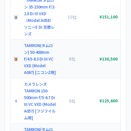
*TAMRON タムロ
ン 35-150mm F/2-
2.8 Di III VXD
🥈
10社
¥151,100
（Model A058）
ソニーE Di 交換レ
ンズ
TAMRON(タムロ
ン) 50-400mm
🥉
8社
F/4.5-6.3 Di III VC
¥130,500
VXD (Model
A067) [ニコンZ用]
カメラレンズ
TAMRON 150-
500mm F/5-6.7 Di
4
9社
¥125,600
III VC VXD (Model
A057) [フジフイル
ム用]
TAMRON(タムロ