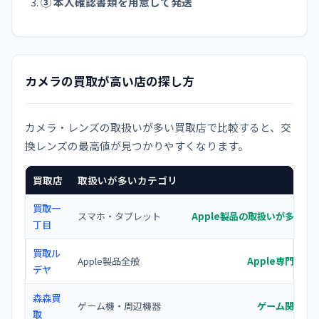
③ 本人確認書類を用意して発送
カメラの買取が高い店の探し方
カメラ・レンズの取扱いが多い買取店で比較すると、交
換レンズの最高値が見つかりやすくなります。
買取店
取扱いが多いカテゴリ
買取一
スマホ・タブレット
Apple製品の取扱いが多く宅
丁目
買取ル
Apple製品全般
Apple専門で
デヤ
森森買
ゲーム機・周辺機器
ゲーム関連の
取