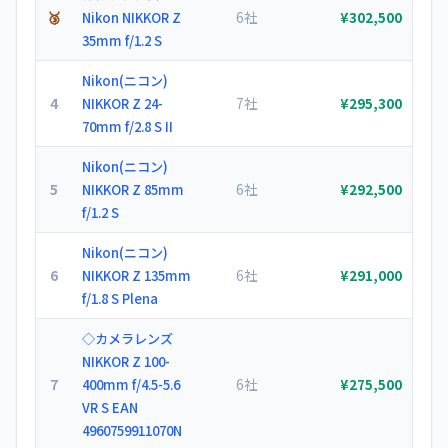
🥉
6社
Nikon NIKKOR Z
¥302,500
35mm f/1.2 S
Nikon(ニコン)
4
7社
NIKKOR Z 24-
¥295,300
70mm f/2.8 S II
Nikon(ニコン)
5
6社
NIKKOR Z 85mm
¥292,500
f/1.2 S
Nikon(ニコン)
6
6社
NIKKOR Z 135mm
¥291,000
f/1.8 S Plena
◇カメラレンズ
NIKKOR Z 100-
7
6社
400mm f/4.5-5.6
¥275,500
VR S EAN
4960759911070N