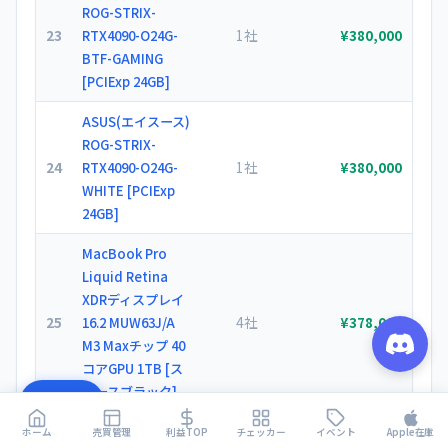
ROG-STRIX-
23
1社
RTX4090-O24G-
¥380,000
BTF-GAMING
[PCIExp 24GB]
ASUS(エイスース)
ROG-STRIX-
24
1社
RTX4090-O24G-
¥380,000
WHITE [PCIExp
24GB]
MacBook Pro
Liquid Retina
XDRディスプレイ
25
4社
16.2 MUW63J/A
¥378,000
M3 Maxチップ 40
コアGPU 1TB [ス
ペースブラック]
目次
ミラーレス一眼カ
ホーム
売買管理
利益TOP
チェッカー
イベント
Apple在庫