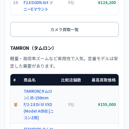
10
9社
F2.8 DGDN Art ソ
¥124,200
ニーEマウント
カメラ買取一覧
TAMRON（タムロン）
軽量・高倍率ズームなど実用性で人気。定番モデルは安
定した需要があります。
#
商品名
比較店舗数
最高買取価格
TAMRON(タムロ
ン) 35-150mm
🥇
9社
F/2-2.8 Di III VXD
¥155,000
(Model A058) [ニ
コンZ用]