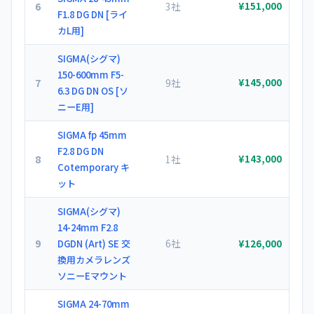
6
3社
¥151,000
F1.8 DG DN [ライ
カL用]
SIGMA(シグマ)
150-600mm F5-
7
9社
¥145,000
6.3 DG DN OS [ソ
ニーE用]
SIGMA fp 45mm
F2.8 DG DN
8
1社
¥143,000
Cotemporary キ
ット
SIGMA(シグマ)
14-24mm F2.8
9
6社
DGDN (Art) SE 交
¥126,000
換用カメラレンズ
ソニーEマウント
SIGMA 24-70mm