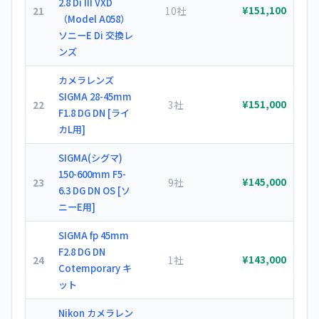
2.8 Di III VXD
21
10社
¥151,100
（Model A058）
ソニーE Di 交換レ
ンズ
カメラレンズ
SIGMA 28-45mm
22
3社
¥151,000
F1.8 DG DN [ライ
カL用]
SIGMA(シグマ)
150-600mm F5-
23
9社
¥145,000
6.3 DG DN OS [ソ
ニーE用]
SIGMA fp 45mm
F2.8 DG DN
24
1社
¥143,000
Cotemporary キ
ット
Nikon カメラレン