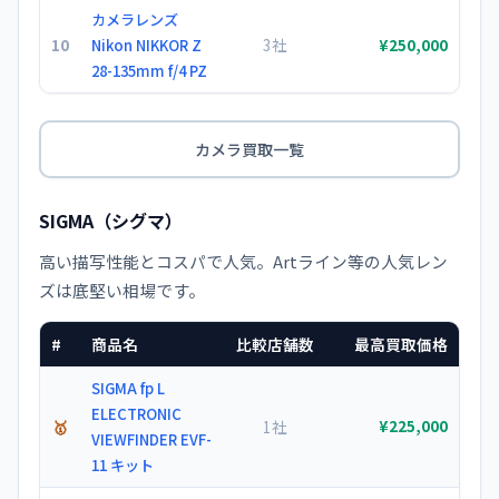
カメラレンズ
10
3社
Nikon NIKKOR Z
¥250,000
28-135mm f/4 PZ
カメラ買取一覧
SIGMA（シグマ）
高い描写性能とコスパで人気。Artライン等の人気レン
ズは底堅い相場です。
#
商品名
比較店舗数
最高買取価格
SIGMA fp L
ELECTRONIC
🥇
1社
¥225,000
VIEWFINDER EVF-
11 キット