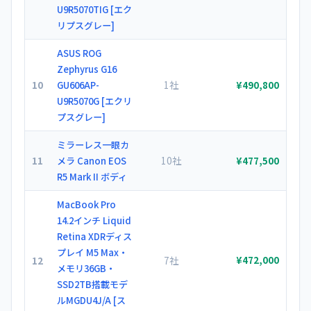
U9R5070TIG [エク
リプスグレー]
ASUS ROG
Zephyrus G16
10
1社
GU606AP-
¥490,800
U9R5070G [エクリ
プスグレー]
ミラーレス一眼カ
11
10社
メラ Canon EOS
¥477,500
R5 Mark II ボディ
MacBook Pro
14.2インチ Liquid
Retina XDRディス
プレイ M5 Max・
12
7社
¥472,000
メモリ36GB・
SSD2TB搭載モデ
ルMGDU4J/A [ス