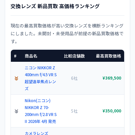
交換レンズ 新品買取 高価格ランキング
現在の最高買取価格が高い交換レンズを横断ランキング
にしました。未開封・未使用品が前提の新品買取価格で
す。
#
商品名
比較店舗数
最高買取価格
ニコン NIKKOR Z
400mm f/4.5 VR S
🥇
6社
¥369,500
超望遠単焦点レン
ズ
Nikon(ニコン)
NIKKOR Z 70-
🥈
5社
¥350,000
200mm f/2.8 VR S
II 2026年 4月 発売
カメラレンズ