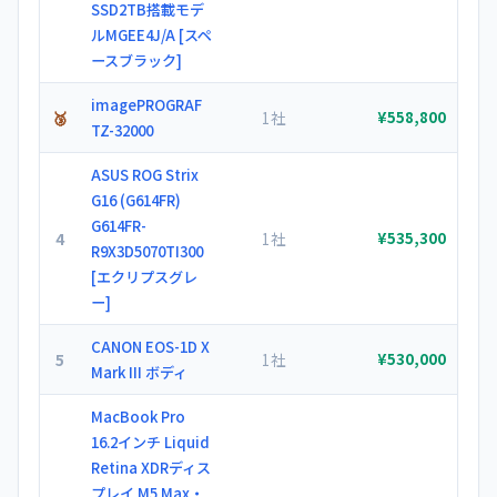
SSD2TB搭載モデ
ルMGEE4J/A [スペ
ースブラック]
imagePROGRAF
🥉
1社
¥558,800
TZ-32000
ASUS ROG Strix
G16 (G614FR)
G614FR-
4
1社
¥535,300
R9X3D5070TI300
[エクリプスグレ
ー]
CANON EOS-1D X
5
1社
¥530,000
Mark III ボディ
MacBook Pro
16.2インチ Liquid
Retina XDRディス
プレイ M5 Max・