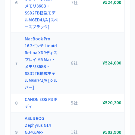
6
7社
¥524,000
メモリ36GB・
SSD2TB搭載モデ
ルMGED4J/A [スペ
ースブラック]
MacBook Pro
16.2インチ Liquid
Retina XDRディス
プレイ M5 Max・
7
8社
¥524,000
メモリ36GB・
SSD2TB搭載モデ
ルMGE74J/A [シル
バー]
CANON EOS R3 ボ
8
5社
¥520,200
ディ
ASUS ROG
Zephyrus G14
9
1社
GU405AR-
¥503,900