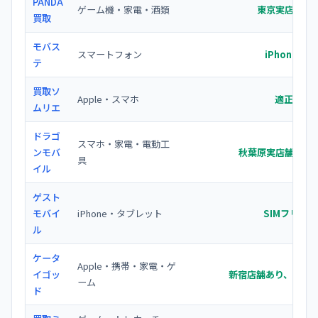
PANDA
ゲーム機・家電・酒類
東京実店舗あ
買取
モバス
スマートフォン
iPhone/A
テ
買取ソ
Apple・スマホ
適正価格
ムリエ
ドラゴ
スマホ・家電・電動工
ンモバ
秋葉原実店舗、幅
具
イル
ゲスト
モバイ
iPhone・タブレット
SIMフリー
ル
ケータ
Apple・携帯・家電・ゲ
イゴッ
新宿店舗あり、App
ーム
ド