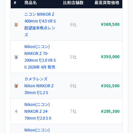
#
商品名
比較店舗数
最高買取価格
ニコン NIKKOR Z
400mm f/4.5 VR S
🥇
6社
¥369,500
超望遠単焦点レン
ズ
Nikon(ニコン)
NIKKOR Z 70-
🥈
5社
¥350,000
200mm f/2.8 VR S
II 2026年 4月 発売
カメラレンズ
🥉
6社
Nikon NIKKOR Z
¥302,500
35mm f/1.2 S
Nikon(ニコン)
4
7社
NIKKOR Z 24-
¥295,300
70mm f/2.8 S II
Nikon(ニコン)