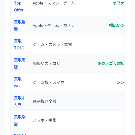
Top
Apple・スマホ・ゲーム
オファーを
Offer
買取当
Apple・ゲーム・カメラ
幅広いジャンル
番
買取
ゲーム・カメラ・家電
価
TOJO
買取商
幅広いカテゴリ
多カテゴリ対応で査
店
買取
ゲーム機・スマホ
シンプル
wiki
買取ホ
電子機器全般
幅広
ムラ
買取楽
スマホ・携帯
モバ
園