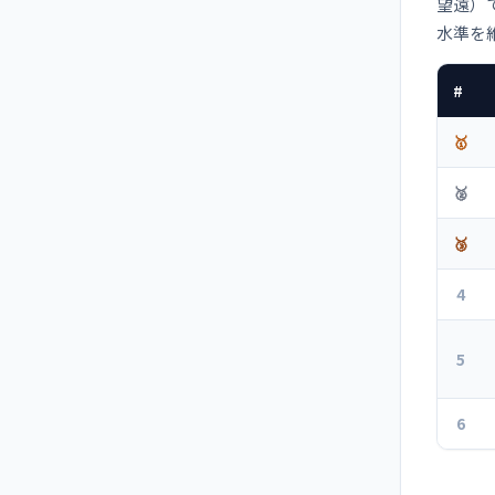
望遠）で
水準を
#
🥇
🥈
🥉
4
5
6