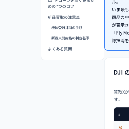
DJI ドローンを高く売るた
ル。
めの7つのコツ
いま最も
商品の中
新品買取の注意点
が表示さ
機体登録抹消の手順
「Fly M
新品未開封品の判定基準
録抹消を
よくある質問
DJ
買取X
す。
#
🥇