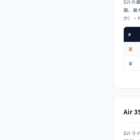
DJI の
画、最大
か）・
#
🥇
🥈
Air
DJI