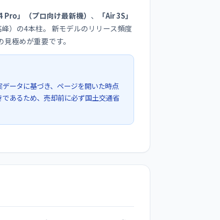
c 4 Pro」（プロ向け最新機）
、
「Air 3S」
用最高峰）の4本柱。 新モデルのリリース頻度
の見極めが重要です。
実データに基づき、ページを開いた時点
続きであるため、売却前に必ず国土交通省