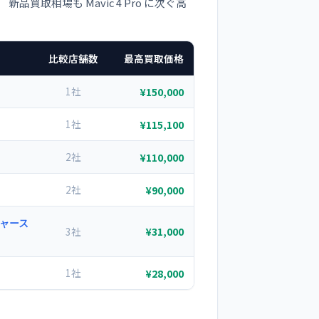
取相場も Mavic 4 Pro に次ぐ高
比較店舗数
最高買取価格
1社
¥150,000
1社
¥115,100
2社
¥110,000
2社
¥90,000
ジャース
¥31,000
3社
1社
¥28,000