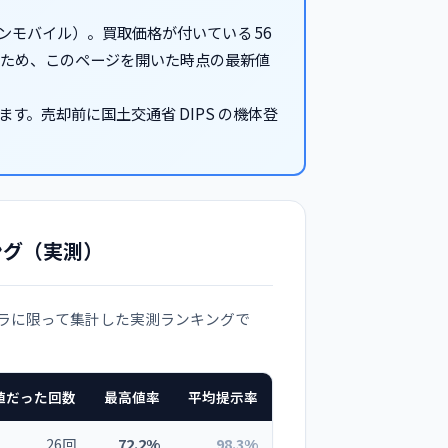
ンモバイル）。買取価格が付いている 56
いるため、このページを開いた時点の最新値
す。売却前に国土交通省 DIPS の機体登
ング（実測）
メラに限って集計した実測ランキングで
値だった回数
最高値率
平均提示率
26回
72.2%
98.3%