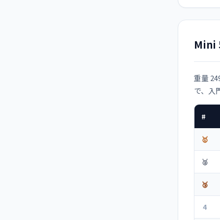
Min
重量 2
で、入
#
🥇
🥈
🥉
4