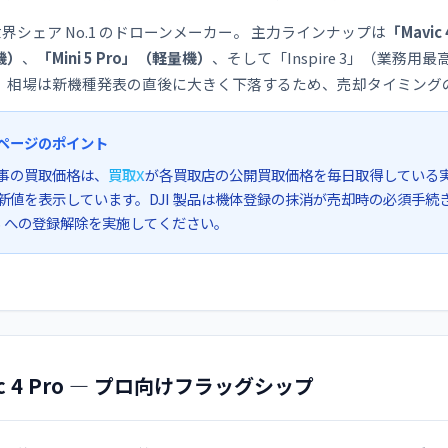
は世界シェア No.1 のドローンメーカー。 主力ラインナップは
「Mavi
機）
、
「Mini 5 Pro」（軽量機）
、そして「Inspire 3」（業務
、相場は新機種発表の直後に大きく下落するため、売却タイミング
ページのポイント
事の買取価格は、
買取X
が各買取店の公開買取価格を毎日取得している
新値を表示しています。DJI 製品は機体登録の抹消が売却時の必須手
PS への登録解除を実施してください。
ic 4 Pro — プロ向けフラッグシップ