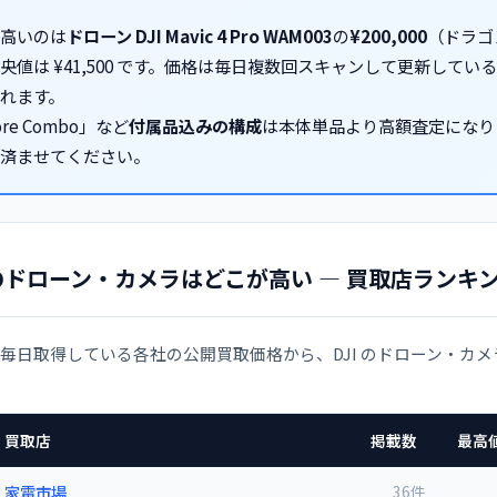
高いのは
ドローン DJI Mavic 4 Pro WAM003
の
¥200,000
（ドラゴ
央値は ¥41,500 です。価格は毎日複数回スキャンして更新して
れます。
ore Combo」など
付属品込みの構成
は本体単品より高額査定になりま
済ませてください。
I のドローン・カメラはどこが高い — 買取店ランキ
が毎日取得している各社の公開買取価格から、DJI のドローン・カ
買取店
掲載数
最高
家電市場
36件