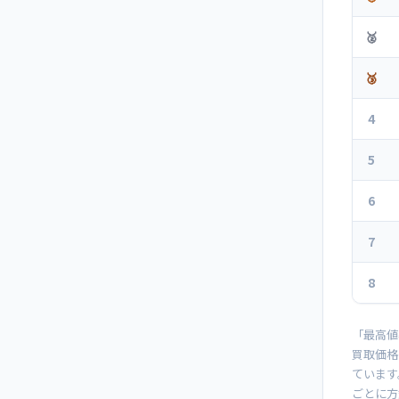
🥈
🥉
4
5
6
7
8
「最高値
買取価格
ています
ごとに方