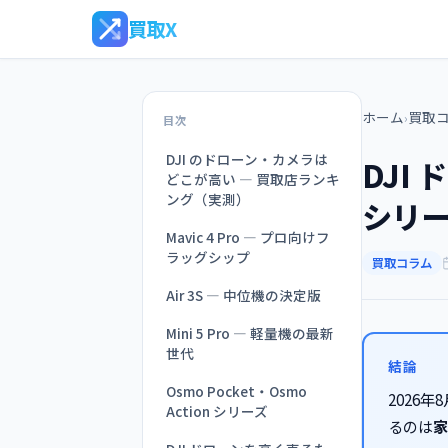
買取X
ホーム
買取
›
目次
DJI のドローン・カメラは
DJI 
どこが高い — 買取店ランキ
ング（実測）
シリ
Mavic 4 Pro — プロ向けフ
ラッグシップ
買取コラム
Air 3S — 中位機の決定版
Mini 5 Pro — 軽量機の最新
世代
結論
Osmo Pocket・Osmo
2026年
Action シリーズ
るのは
家