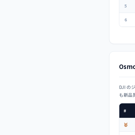
5
6
Osmo
DJI 
も新品
#
🥇