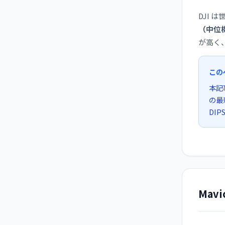
DJI 
（中位
が高く
この
本記
の最
DI
Mav