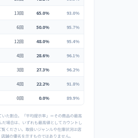
13回
65.0%
93.0%
6回
50.0%
95.7%
12回
48.0%
95.4%
4回
28.6%
96.1%
3回
27.3%
96.2%
4回
22.2%
91.8%
0回
0.0%
89.9%
ていた割合。「平均提示率」＝その商品の最高
並んだ場合は、いずれも最高値としてカウントし
ご覧ください。取扱いジャンルや在庫状況は店
、店舗の優劣を示すものではありません。