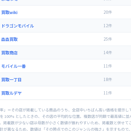
買取wiki
20件
ドラゴンモバイル
12件
森森買取
25件
買取商店
14件
モバイル一番
11件
買取一丁目
18件
買取ルデヤ
11件
率」＝その店が掲載している商品のうち、全店中いちばん高い価格を提示し
を 100% としたときの、その店の平均的な位置。複数店が同額で最高値に
。掲載数が少ない店は母数が小さく数値が振れやすいため、掲載数と併せて
針が異なるため、数値は「その時点でのこのジャンルの強さ」を示すもので