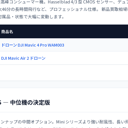
最高峰コンシューマー機。Hasselblad 4/3 型 CMOS センサー、デュアル
46分の長時間飛行など、プロフェッショナル仕様。 新品買取相場は構成（
付属品・状態で大幅に変動します。
商品名
ドローン DJI Mavic 4 Pro WAM003
DJI Mavic Air 2 ドローン
 3S — 中位機の決定版
 ラインナップの中間オプション。Mini シリーズより強い耐風性、