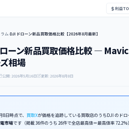
利益TO
コラム
DJI ドローン新品買取価格比較【2026年8月最新】
›
ドローン新品買取価格比較 — Mavic / Ai
ーズ相場
公開: 2026年5月16日
更新: 2026年8月8日
8月8日時点で、
買取X
が価格を追跡している買取店のうちDJI のド
電市場
です（掲載 36件のうち 26件で全店最高値＝最高値率 72.2