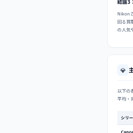
結論3
Niko
回る買取
の人気
💎
以下の
平均・
シリ
Canon