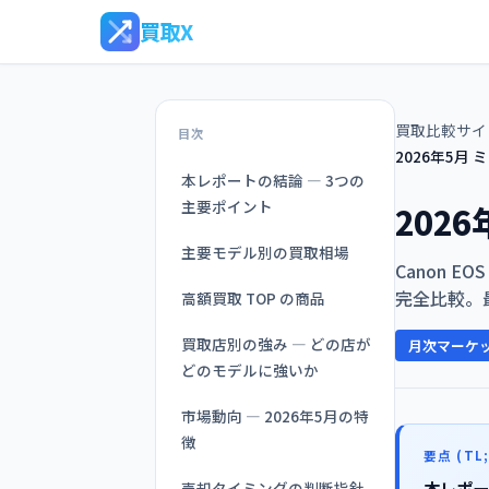
買取X
買取比較サイ
目次
2026年5
本レポートの結論 — 3つの
主要ポイント
202
主要モデル別の買取相場
Canon E
完全比較。
高額買取 TOP の商品
買取店別の強み — どの店が
月次マーケ
どのモデルに強いか
市場動向 — 2026年5月の特
徴
要点 (TL;
本レポー
売却タイミングの判断指針