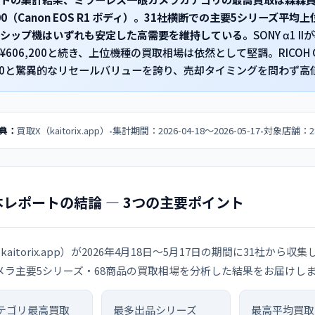
200（Canon EOS R1 ボディ）。31社横断での主要5シリーズ平均
シップ機はいずれも安定した高需要を維持している。
SONY α1 II
¥606,200と続き、上位機種の買取相場は依然として堅調。RICO
,000と驚異的なリセールバリューを誇り、売却タイミングを問わず
典：
買取X（kaitorix.app）
集計期間：2026-04-18〜2026-05-17
対象店舗：2
本レポートの結論 — 3つの主要ポイント
kaitorix.app）が2026年4月18日〜5月17日の期間に31社
メラ主要5シリーズ・68商品の買取相場を分析した結果をお届けし
テゴリ最高買取
最多出品シリーズ
最高平均買取