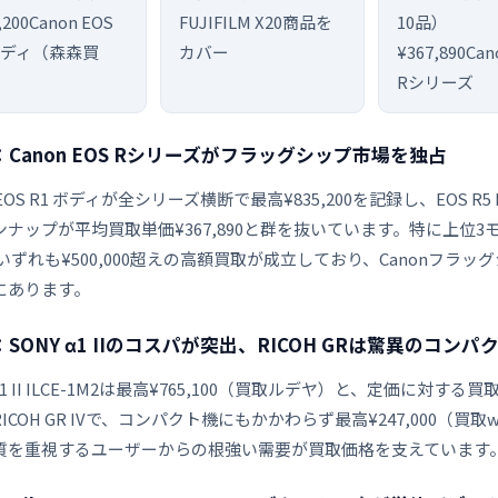
,200
Canon EOS
FUJIFILM X
20商品を
10品）
 ボディ（森森買
カバー
¥367,890
Can
Rシリーズ
：Canon EOS Rシリーズがフラッグシップ市場を独占
 EOS R1 ボディが全シリーズ横断で最高¥835,200を記録し、EOS R5 Mark
ナップが平均買取単価¥367,890と群を抜いています。特に上位3モデル
いずれも¥500,000超えの高額買取が成立しており、Canonフ
にあります。
：SONY α1 IIのコスパが突出、RICOH GRは驚異のコン
 α1 II ILCE-1M2は最高¥765,100（買取ルデヤ）と、定価に
ICOH GR IVで、コンパクト機にもかかわらず最高¥247,000（
質を重視するユーザーからの根強い需要が買取価格を支えています