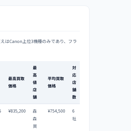
えはCanon上位3機種のみであり、フラ
最
対
高
応
最高買取
平均買取
値
店
価格
価格
店
舗
舗
数
6
¥835,200
森
¥754,500
6
森
社
買