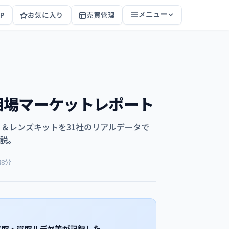
P
お気に入り
売買管理
メニュー
取相場マーケットレポート
 の主要ボディ＆レンズキットを31社のリアルデータで
解説。
約8分
買取・買取ルデヤ等が記録した