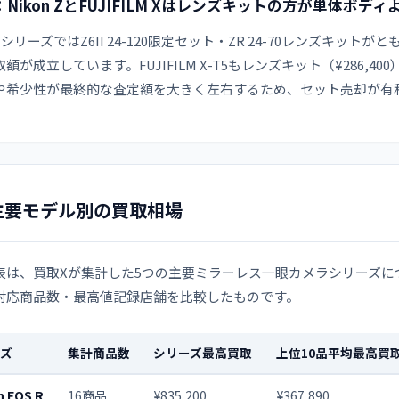
：Nikon ZとFUJIFILM Xはレンズキットの方が単体ボ
n ZシリーズではZ6II 24-120限定セット・ZR 24-70レンズキット
額が成立しています。FUJIFILM X-T5もレンズキット（¥286,
や希少性が最終的な査定額を大きく左右するため、セット売却が有
主要モデル別の買取相場
表は、買取Xが集計した5つの主要ミラーレス一眼カメラシリーズに
対応商品数・最高値記録店舗を比較したものです。
ーズ
集計商品数
シリーズ最高買取
上位10品平均最高買
 EOS R
16商品
¥835,200
¥367,890