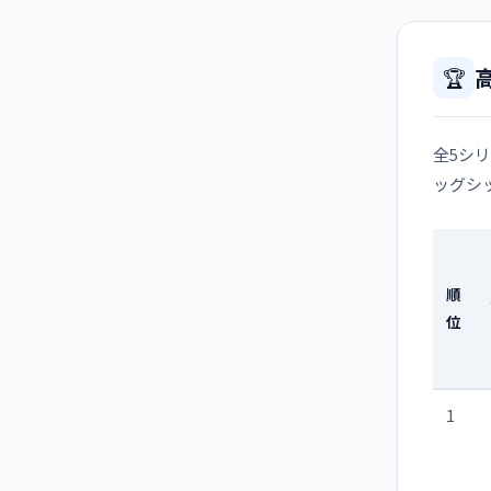
🏆
全5シリ
ッグシ
順
位
1