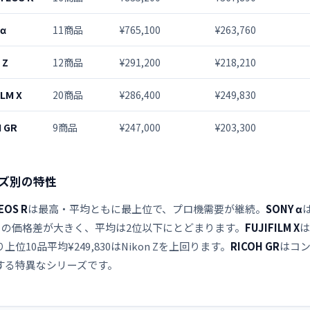
 α
11商品
¥765,100
¥263,760
 Z
12商品
¥291,200
¥218,210
ILM X
20商品
¥286,400
¥249,830
H GR
9商品
¥247,000
¥203,300
ズ別の特性
EOS R
は最高・平均ともに最上位で、プロ機需要が継続。
SONY α
）との価格差が大きく、平均は2位以下にとどまります。
FUJIFILM X
は
上位10品平均¥249,830はNikon Zを上回ります。
RICOH GR
はコン
する特異なシリーズです。