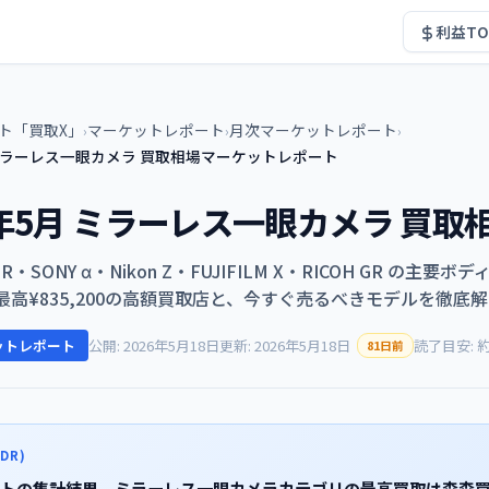
利益TO
ト「買取X」
マーケットレポート
月次マーケットレポート
›
›
›
月 ミラーレス一眼カメラ 買取相場マーケットレポート
6年5月 ミラーレス一眼カメラ 買
OS R・SONY α・Nikon Z・FUJIFILM X・RICOH GR
最高¥835,200の高額買取店と、今すぐ売るべきモデルを徹底
ットレポート
公開: 2026年5月18日
更新: 2026年5月18日
読了目安: 
81日前
DR)
トの集計結果、ミラーレス一眼カメラカテゴリの最高買取は森森