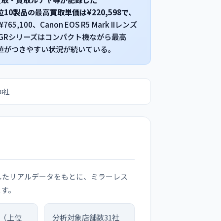
上位10製品の最高買取単価は¥220,598で、
が¥765,100、Canon EOS R5 Mark IIレンズ
H GRシリーズはコンパクト機ながら最高
高値がつきやすい状況が続いている。
8社
から収集したリアルデータをもとに、ミラーレス
ます。
（上位
分析対象店舗数
31社