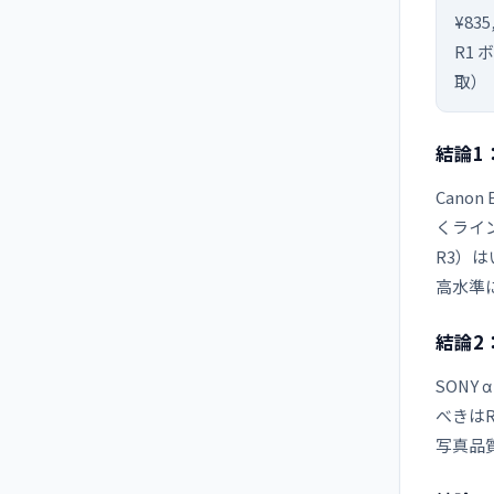
¥835
R1
取）
結論1
Canon
くライン
R3）は
高水準
結論2
SONY
べきはR
写真品