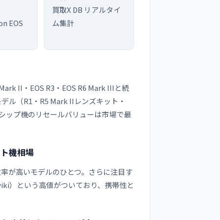
買取X DB リアルタイ
on EOS
ム集計
 II・EOS R3・EOS R6 Mark IIIと続
（R1・R5 Mark IIレンズキット・
ラッグシップ機のリセールバリューは市場で最
パクト機相場
対する買取率が高いモデルのひとつ。さらに注目す
買取wiki）という高値がついており、携帯性と
。