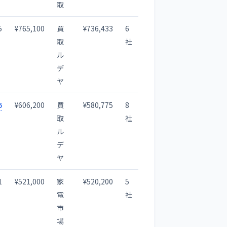
取
5
¥765,100
買
¥736,433
6
取
社
ル
デ
ヤ
6
¥606,200
買
¥580,775
8
取
社
ル
デ
ヤ
1
¥521,000
家
¥520,200
5
電
社
市
場