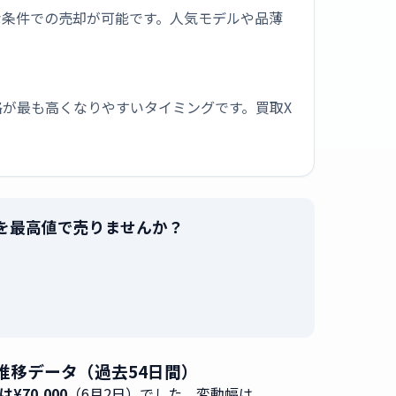
な条件での売却が可能です。人気モデルや品薄
が最も高くなりやすいタイミングです。買取X
3W101N」を最高値で売りませんか？
。
の買取価格 推移データ（過去54日間）
¥70,000
（6月2日）でした。変動幅は