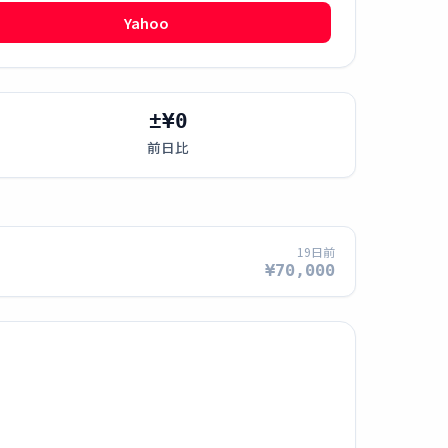
Yahoo
±¥0
前日比
19日前
¥70,000