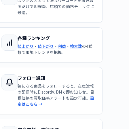
スマホのカメラでJANバーコードを読み取
るだけで即検索。店頭での価格チェックに
最適。
各種ランキング
値上がり
・
値下がり
・
利益
・
検索数
の4種
類で市場トレンドを把握。
フォロー通知
気になる商品をフォローすると、在庫速報
の配信時にDiscordのDMで即お知らせ。目
標価格の買取価格アラートも設定可能。
設
定はこちら →