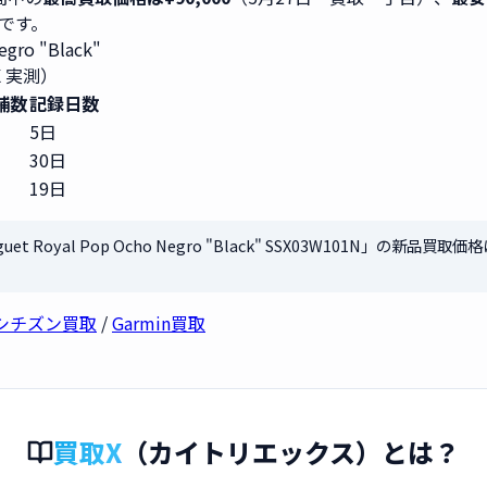
6です。
egro "Black"
X 実測）
舗数
記録日数
5日
30日
19日
guet Royal Pop Ocho Negro "Black" SSX03W101N」の新品買取
シチズン買取
/
Garmin買取
買取X
（カイトリエックス）とは？