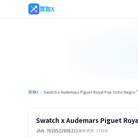
買取X
買取X
›
Swatch x Audemars Piguet Royal Pop Ocho Negro 
Swatch x Audemars Piguet Roy
JAN: 7610522906211
最終更新: 17日前