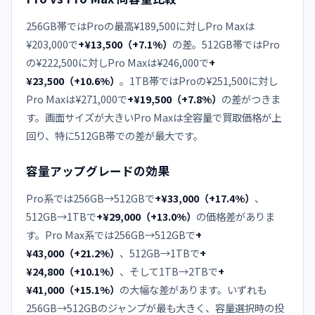
256GB帯ではProの最高¥189,500に対しPro Maxは
¥203,000で
+¥13,500（+7.1%）
の差。512GB帯ではPro
の¥222,500に対しPro Maxは¥246,000で
+
¥23,500（+10.6%）
。1TB帯ではProの¥251,500に対し
Pro Maxは¥271,000で
+¥19,500（+7.8%）
の差がつきま
す。画面サイズが大きいPro Maxは全容量で買取価格が上
回り、特に512GB帯での差が最大です。
容量アップグレードの効果
Pro系では256GB→512GBで
+¥33,000（+17.4%）
、
512GB→1TBで
+¥29,000（+13.0%）
の価格差がありま
す。Pro Max系では256GB→512GBで
+
¥43,000（+21.2%）
、512GB→1TBで
+
¥24,800（+10.1%）
、そして1TB→2TBで
+
¥41,000（+15.1%）
の大幅な差があります。いずれも
256GB→512GBのジャンプが最も大きく、容量選択時の投