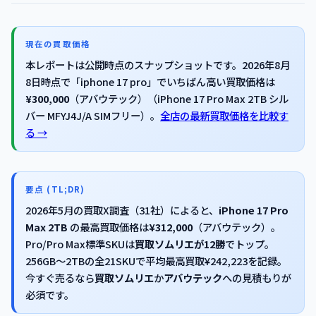
現在の買取価格
本レポートは公開時点のスナップショットです。2026年8月
8日時点で「iphone 17 pro」でいちばん高い買取価格は
¥300,000
（アバウテック）（iPhone 17 Pro Max 2TB シル
バー MFYJ4J/A SIMフリー）。
全店の最新買取価格を比較す
る →
要点 (TL;DR)
2026年5月の買取X調査（31社）によると、
iPhone 17 Pro
Max 2TB
の最高買取価格は
¥312,000
（アバウテック）。
Pro/Pro Max標準SKUは
買取ソムリエが12勝
でトップ。
256GB〜2TBの全21SKUで平均最高買取¥242,223を記録。
今すぐ売るなら
買取ソムリエ
か
アバウテック
への見積もりが
必須です。