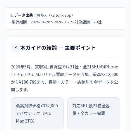
データ出典：
買取X（kaitorix.app）
集計期間：2026-04-20〜2026-05-19
対象店舗：28社
本ガイドの結論 — 主要ポイント
📌
2026年5月、買取X独自調査では31社・全21SKUのiPhone
17 Pro / Pro Maxリアル買取データを収集。最高¥312,000
から¥186,789まで、容量・カラー・店舗別の全データを公
開します。
最高買取価格
¥312,000
対応SKU数
21種
全容
アバウテック（Pro
量・全カラー網羅
Max 2TB）