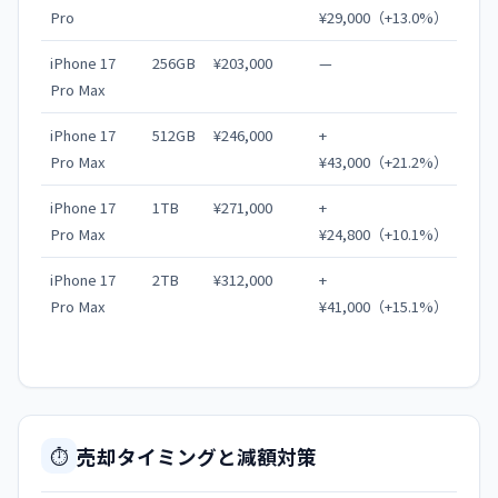
Pro
¥29,000（+13.0%）
iPhone 17
256GB
¥203,000
—
Pro Max
iPhone 17
512GB
¥246,000
+
Pro Max
¥43,000（+21.2%）
iPhone 17
1TB
¥271,000
+
Pro Max
¥24,800（+10.1%）
iPhone 17
2TB
¥312,000
+
Pro Max
¥41,000（+15.1%）
売却タイミングと減額対策
⏱️