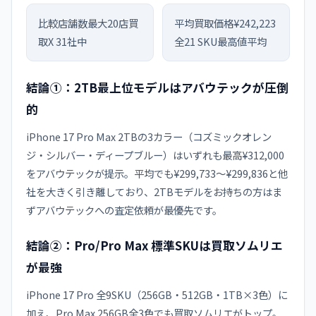
比較店舗数
最大20店
買
平均買取価格
¥242,223
取X 31社中
全21 SKU最高値平均
結論①：2TB最上位モデルはアバウテックが圧倒
的
iPhone 17 Pro Max 2TBの3カラー（コズミックオレン
ジ・シルバー・ディープブルー）はいずれも最高¥312,000
をアバウテックが提示。平均でも¥299,733〜¥299,836と他
社を大きく引き離しており、2TBモデルをお持ちの方はま
ずアバウテックへの査定依頼が最優先です。
結論②：Pro/Pro Max 標準SKUは買取ソムリエ
が最強
iPhone 17 Pro 全9SKU（256GB・512GB・1TB×3色）に
加え、Pro Max 256GB全3色でも買取ソムリエがトップ。