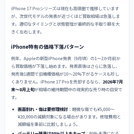
iPhone 17 Proシリーズは現在も高値圏で推移しています
が、次世代モデルの発表が近づくほど買取相場は急落しま
す。適切なタイミングと状態管理が最終的な手取り額を大
きく左右します。
iPhone特有の価格下落パターン
例年、Appleの新型iPhone発表（9月頃）の1〜2か月前か
ら買取価格が下落し始めます。発表直後はさらに急落し、
発売後1週間で旧機種価格が10〜20%下がるケースも珍し
くありません。iPhone 17 Proを売却するなら、
2026年7月
末〜8月上旬
が相場の維持期間中の現実的な売り時の目安で
す。
画面割れ・傷は要修理検討
：軽微な傷でも¥5,000〜
¥20,000の減額対象になる場合があります。修理費用と
減額幅を事前に比較しましょう。
バッテリー残量は80%以上をキープ
：80%未満になる