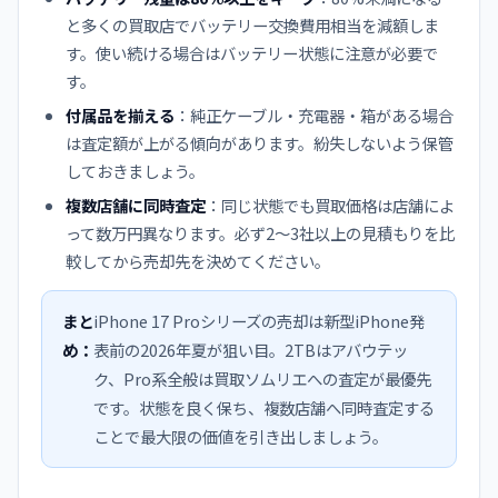
と多くの買取店でバッテリー交換費用相当を減額しま
す。使い続ける場合はバッテリー状態に注意が必要で
す。
付属品を揃える
：純正ケーブル・充電器・箱がある場合
は査定額が上がる傾向があります。紛失しないよう保管
しておきましょう。
複数店舗に同時査定
：同じ状態でも買取価格は店舗によ
って数万円異なります。必ず2〜3社以上の見積もりを比
較してから売却先を決めてください。
まと
iPhone 17 Proシリーズの売却は新型iPhone発
め：
表前の2026年夏が狙い目。2TBはアバウテッ
ク、Pro系全般は買取ソムリエへの査定が最優先
です。状態を良く保ち、複数店舗へ同時査定する
ことで最大限の価値を引き出しましょう。