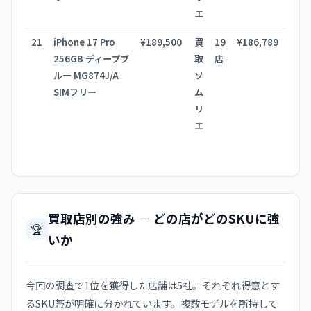
エ
21
iPhone 17 Pro
¥189,500
買
19
¥186,789
256GB ディープブ
取
店
ルー MG874J/A
ソ
SIMフリー
ム
リ
エ
買取店別の強み — どの店がどのSKUに強
🏆
いか
今回の調査で1位を獲得した店舗は5社。それぞれ得意とす
るSKU帯が明確に分かれています。複数モデルを所持して