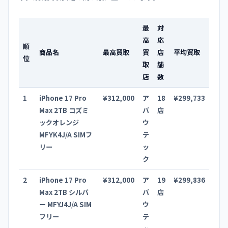
最
対
高
応
順
商品名
最高買取
買
店
平均買取
位
取
舗
店
数
1
iPhone 17 Pro
¥312,000
ア
18
¥299,733
Max 2TB コズミ
バ
店
ックオレンジ
ウ
MFYK4J/A SIMフ
テ
リー
ッ
ク
2
iPhone 17 Pro
¥312,000
ア
19
¥299,836
Max 2TB シルバ
バ
店
ー MFYJ4J/A SIM
ウ
フリー
テ