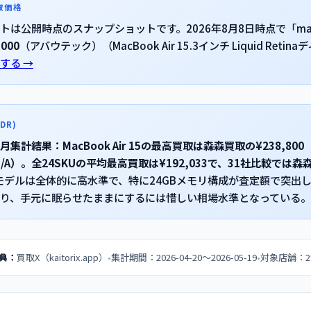
取価格
トは公開時点のスナップショットです。2026年8月8日時点で「macb
,000
（アバウテック）（MacBook Air 15.3インチ Liquid Reti
する →
DR)
5月集計結果：MacBook Air 15の最高買取は森森買取の¥238,80
4J/A）。全24SKUの平均最高買取は¥192,033で、31社比較で
モデルは全体的に高水準で、特に24GBメモリ構成が査定額で突出して
り、手元に眠らせたままにするには惜しい相場水準となっている。
典：
買取X（kaitorix.app）
集計期間：2026-04-20〜2026-05-19
対象店舗：2