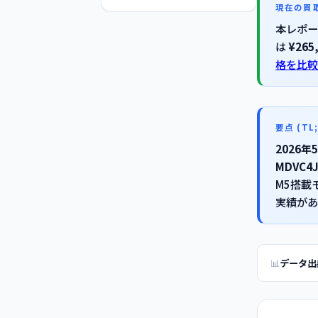
現在の買
本レポー
は
¥265
格を比較
要点 (TL;
2026年
MDVC
M5搭載
実績があ
データ出