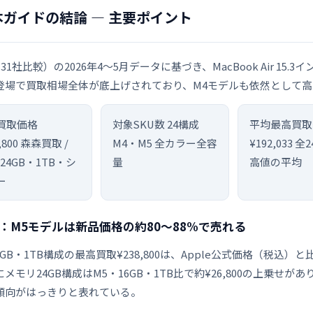
本ガイドの結論 — 主要ポイント
31社比較）の2026年4〜5月データに基づき、MacBook Air 15
登場で買取相場全体が底上げされており、M4モデルも依然として
買取価格
対象SKU数
24構成
平均最高買取
,800
森森買取 /
M4・M5 全カラー全容
¥192,033
全2
24GB・1TB・シ
量
高値の平均
ー
：M5モデルは新品価格の約80〜88%で売れる
4GB・1TB構成の最高買取¥238,800は、Apple公式価格（税
メモリ24GB構成はM5・16GB・1TB比で約¥26,800の上乗
傾向がはっきりと表れている。