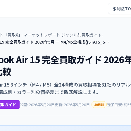
利益TO
ト「買取X」
マーケットレポート
ジャンル別買取ガイド
›
›
›
ir 15 完全買取ガイド 2026年5月 — M4/M5全構成{{STATS_S…
ook Air 15 完全買取ガイド 202
比較
 Air 15.3インチ（M4 / M5）全24構成の買取相場を31社のリ
構成別・カラー別の価格差まで徹底解説します。
買取ガイド
公開: 2026年5月20日
更新: 2026年5月20日
読了目安: 約5
80日前