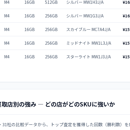
M4
16GB
512GB
シルバー MW1H3J/A
¥16
M4
16GB
256GB
シルバー MW1G3J/A
¥16
M4
16GB
256GB
スカイブルー MC7A4J/A
¥15
M4
16GB
256GB
ミッドナイト MW1L3J/A
¥15
M4
16GB
256GB
スターライト MW1J3J/A
¥15
買取店別の強み — どの店がどのSKUに強いか
成・31社の比較データから、トップ査定を獲得した回数（勝利数）