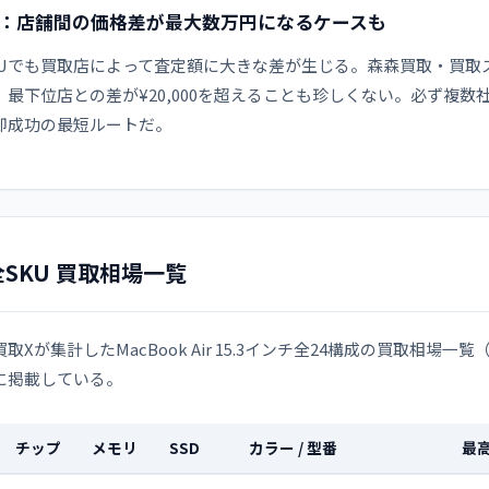
：店舗間の価格差が最大数万円になるケースも
KUでも買取店によって査定額に大きな差が生じる。森森買取・買取
、最下位店との差が¥20,000を超えることも珍しくない。必ず複
却成功の最短ルートだ。
全SKU 買取相場一覧
取Xが集計したMacBook Air 15.3インチ全24構成の買取相場一
に掲載している。
チップ
メモリ
SSD
カラー / 型番
最