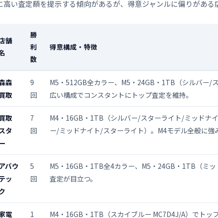
に高い査定額を提示する傾向があるが、得意ジャンルに偏りがある
勝
店舗
利
得意構成・特徴
名
数
森森
9
M5・512GB全カラー、M5・24GB・1TB（シルバー
買取
回
広い構成でコンスタントにトップ査定を維持。
買取
7
M4・16GB・1TB（シルバー/スターライト/ミッドナイ
スタ
回
ー/ミッドナイト/スターライト）。M4モデル全般に強
ー
アバウ
5
M5・16GB・1TB全4カラー、M5・24GB・1TB（
テッ
回
査定が目立つ。
ク
家電
1
M4・16GB・1TB（スカイブルー MC7D4J/A）