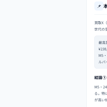
📌
買取X（
世代の
最高
¥238
M5・
ルバ
結論①
M5・2
る。特に
が高い