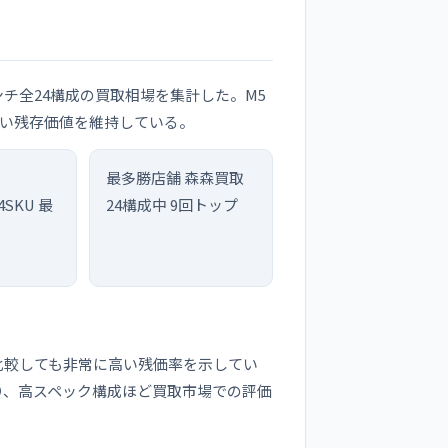
.3インチ全24構成の買取相場を集計した。M5
高い残存価値を維持している。
最多勝店舗
森森買取
4SKU 最
24構成中 9回トップ
込）と比較しても非常に高い残価率を示してい
せがあり、高スペック構成ほど買取市場での評価