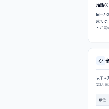
結論②
同一S
成では
とが売
📋
以下は買
高い順
順位