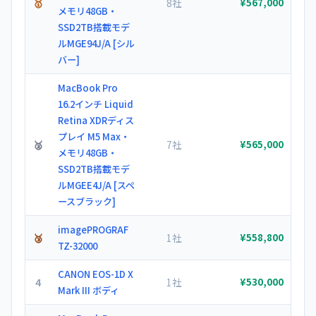
🥇
8社
¥567,000
メモリ48GB・
SSD2TB搭載モデ
ルMGE94J/A [シル
バー]
MacBook Pro
16.2インチ Liquid
Retina XDRディス
プレイ M5 Max・
🥈
7社
¥565,000
メモリ48GB・
SSD2TB搭載モデ
ルMGEE4J/A [スペ
ースブラック]
imagePROGRAF
🥉
1社
¥558,800
TZ-32000
CANON EOS-1D X
4
1社
¥530,000
Mark III ボディ