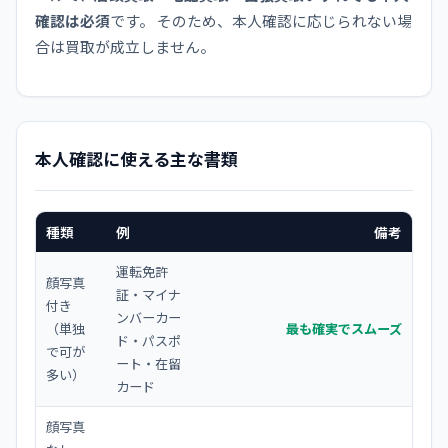
確認は必須
です。 そのため、本人確認に応じられない場
合は買取が成立しません。
本人確認に使える主な書類
種類
例
備考
運転免許
顔写真
証・マイナ
付き
ンバーカー
（単独
最も確実でスムーズ
ド・パスポ
で可が
ート・在留
多い）
カード
顔写真