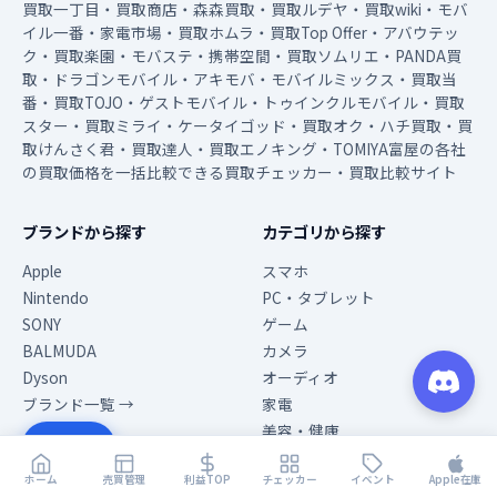
買取一丁目・買取商店・森森買取・買取ルデヤ・買取wiki・モバ
イル一番・家電市場・買取ホムラ・買取Top Offer・アバウテッ
ク・買取楽園・モバステ・携帯空間・買取ソムリエ・PANDA買
取・ドラゴンモバイル・アキモバ・モバイルミックス・買取当
番・買取TOJO・ゲストモバイル・トゥインクルモバイル・買取
スター・買取ミライ・ケータイゴッド・買取オク・ハチ買取・買
取けんさく君・買取達人・買取エノキング・TOMIYA富屋の各社
の買取価格を一括比較できる買取チェッカー・買取比較サイト
ブランドから探す
カテゴリから探す
Apple
スマホ
Nintendo
PC・タブレット
SONY
ゲーム
BALMUDA
カメラ
Dyson
オーディオ
ブランド一覧 →
家電
美容・健康
目次
時計
ホーム
売買管理
利益TOP
チェッカー
イベント
Apple在庫
カテゴリ一覧 →