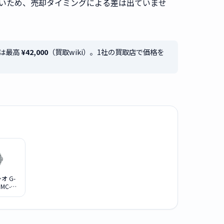
無いため、売却タイミングによる差は出ていませ
格は最高
¥42,000
（買取wiki）。1社の買取店で価格を
シオ G-
GMC-
2AJF