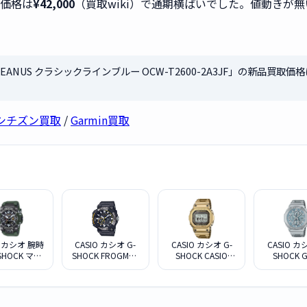
取価格は
¥42,000
（買取wiki）で通期横ばいでした。値動きが
OCEANUS クラシックラインブルー OCW-T2600-2A3JF」の新品買取価
シチズン買取
/
Garmin買取
O カシオ 腕時
CASIO カシオ G-
CASIO カシオ G-
CASIO カ
SHOCK マス
SHOCK FROGMAN
SHOCK CASIO
SHOCK 
ブ G マッド
GWF-A1000-1AJF
GMW-BZ5000GD-
B2100AD-
ー GWG-
ブラック
9JF タフソーラー
000-3AJF
腕時計 フルメタル
ゴールド MIP液晶