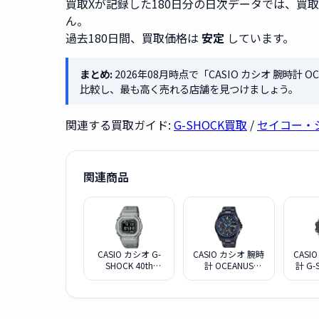
買取Xが記録した180日分の日次データでは、買
ん。
過去180日間、買取価格は
安定
しています。
まとめ:
2026年08月時点で「CASIO カシオ 腕時計 
比較し、最も高く売れる店舗を見つけましょう。
関連する買取ガイド:
G-SHOCK買取
/
セイコー・
関連商品
CASIO カシオ G-
CASIO カシオ 腕時
CASI
SHOCK 40th
計 OCEANUS
計 G-
Anniversary
OCW-T2600B-
ター オ
RECRYSTALLIZED
1AJF
マスタ
シリーズ 限定モデ
B1
ル GMW-