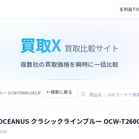
利益TO
買取X
買取比較サイト
複数社の買取価格を瞬時に一括比較
←
検索に戻る
OCW-T2600-2A3JF
OCEANUS クラシックラインブルー OCW-T2600-
2分前