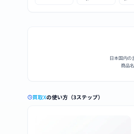
Anniversary
OCW-T2600B-
ター オ
RECRYSTALLIZED
1AJF
マスタ
シリーズ 限定モデ
B1
ル GMW-
B5000PS-1JR
日本国内の
商品名
買取X
の使い方（3ステップ）