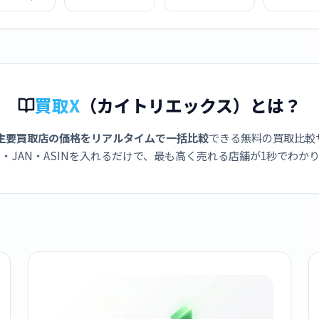
ブ G マッド
GWF-A1000-1AJF
B2100AD-2AJF
GMW-BZ50
ー GWG-
ブラック
9JF タフ
000-3AJF
腕時計 フ
ゴールド M
買取X
（カイトリエックス）とは？
主要買取店の価格をリアルタイムで一括比較
できる無料の買取比較
・JAN・ASINを入れるだけで、最も高く売れる店舗が1秒でわか