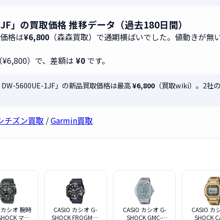
0UE-1JF」の買取価格 推移データ（過去180日間）
取価格は
¥6,800
（森森買取）で通期横ばいでした。値動きが無
（¥6,800）で、差額は
¥0
です。
K DW-5600UE-1JF」の新品買取価格は最高
¥6,800
（買取wiki）。2
シチズン買取
/
Garmin買取
O カシオ 腕時
CASIO カシオ G-
CASIO カシオ G-
CASIO カ
SHOCK マス
SHOCK FROGMAN
SHOCK GMC-
SHOCK C