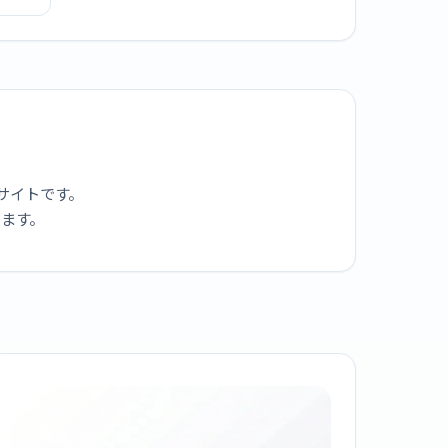
00GD-
ソーラー
ルメタル
IP液晶
サイトです。
ります。