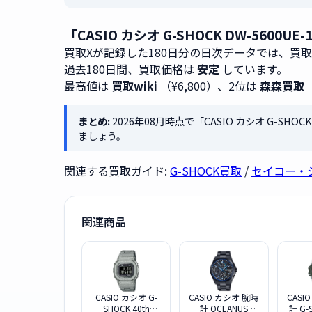
「CASIO カシオ G-SHOCK DW-560
買取Xが記録した180日分の日次データでは、買
過去180日間、買取価格は
安定
しています。
最高値は
買取wiki
（¥6,800）、2位は
森森買取
まとめ:
2026年08月時点で「CASIO カシオ G-SHOC
ましょう。
関連する買取ガイド:
G-SHOCK買取
/
セイコー・
関連商品
CASIO カシオ G-
CASIO カシオ 腕時
CASI
SHOCK 40th
計 OCEANUS
計 G-