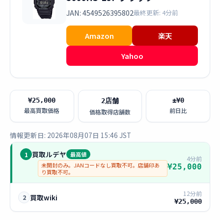
JAN: 4549526395802
最終更新: 4分前
Amazon
楽天
Yahoo
¥25,000
±¥0
2店舗
最高買取価格
前日比
価格取得店舗数
情報更新日: 2026年08月07日 15:46 JST
買取ルデヤ
1
最高値
4分前
未開封のみ。JANコードなし買取不可。店舗印あ
¥25,000
り買取不可。
12分前
買取wiki
2
¥25,000