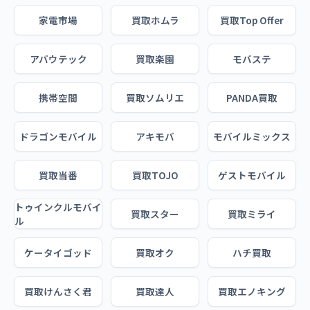
家電市場
買取ホムラ
買取Top Offer
アバウテック
買取楽園
モバステ
携帯空間
買取ソムリエ
PANDA買取
ドラゴンモバイル
アキモバ
モバイルミックス
買取当番
買取TOJO
ゲストモバイル
トゥインクルモバイ
買取スター
買取ミライ
ル
ケータイゴッド
買取オク
ハチ買取
買取けんさく君
買取達人
買取エノキング