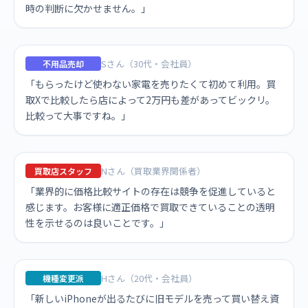
時の判断に欠かせません。」
Sさん（30代・会社員）
不用品売却
「もらったけど使わない家電を売りたくて初めて利用。買
取Xで比較したら店によって2万円も差があってビックリ。
比較って大事ですね。」
Nさん（買取業界関係者）
買取店スタッフ
「業界的に価格比較サイトの存在は競争を促進していると
感じます。お客様に適正価格で買取できていることの透明
性を示せるのは良いことです。」
Hさん（20代・会社員）
機種変更派
「新しいiPhoneが出るたびに旧モデルを売って買い替え資