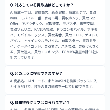
Q. 対応している買取店はどこですか？
A. 買取一丁目、買取商店、森森買取、買取ルデヤ、買取
wiki、モバイル一番、家電市場、買取ホムラ、買取Top
Offer、アバウテック、買取楽園、モバステ、携帯空間、
買取ソムリエ、PANDA買取、ドラゴンモバイル、アキモ
バ、モバイルミックス、買取当番、買取TOJO、ゲストモ
バイル、トゥインクルモバイル、買取スター、買取ミラ
イ、ケータイゴッド、買取オク、ハチ買取、買取けんさく
君、買取達人、買取エノキング、TOMIYA富屋の計31社に
対応しています。
Q. どのように検索できますか？
A. 商品名、JANコード、またはASINを検索ボックスに入
力するだけで、各社の買取価格を一括で比較できます。
Q. 価格推移グラフは見られますか？
A. はい、各商品の最大180日間（データ蓄積分）の価格推