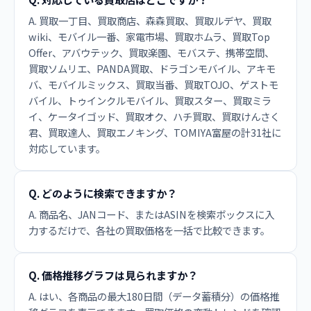
A. 買取一丁目、買取商店、森森買取、買取ルデヤ、買取
wiki、モバイル一番、家電市場、買取ホムラ、買取Top
Offer、アバウテック、買取楽園、モバステ、携帯空間、
買取ソムリエ、PANDA買取、ドラゴンモバイル、アキモ
バ、モバイルミックス、買取当番、買取TOJO、ゲストモ
バイル、トゥインクルモバイル、買取スター、買取ミラ
イ、ケータイゴッド、買取オク、ハチ買取、買取けんさく
君、買取達人、買取エノキング、TOMIYA富屋の計31社に
対応しています。
Q. どのように検索できますか？
A. 商品名、JANコード、またはASINを検索ボックスに入
力するだけで、各社の買取価格を一括で比較できます。
Q. 価格推移グラフは見られますか？
A. はい、各商品の最大180日間（データ蓄積分）の価格推