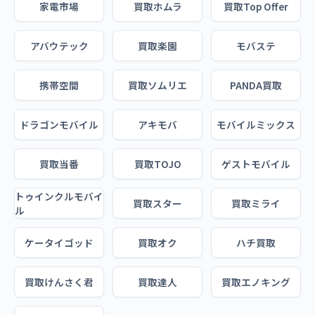
家電市場
買取ホムラ
買取Top Offer
アバウテック
買取楽園
モバステ
携帯空間
買取ソムリエ
PANDA買取
ドラゴンモバイル
アキモバ
モバイルミックス
買取当番
買取TOJO
ゲストモバイル
トゥインクルモバイ
買取スター
買取ミライ
ル
ケータイゴッド
買取オク
ハチ買取
買取けんさく君
買取達人
買取エノキング