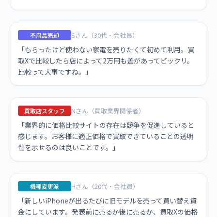
Sさん（30代・会社員）
不用品売却
「もらったけど使わない家電を売りたくて初めて利用。買
取Xで比較したら店によって2万円も差があってビックリ。
比較って大事ですね。」
Nさん（買取業界関係者）
買取店スタッフ
「業界的に価格比較サイトの存在は競争を促進していると
感じます。お客様に適正価格で買取できていることの透明
性を示せるのは良いことです。」
Hさん（20代・会社員）
機種変更派
「新しいiPhoneが出るたびに旧モデルを売って買い替え資
金にしています。発表前に売るか後に売るか、買取Xの価格