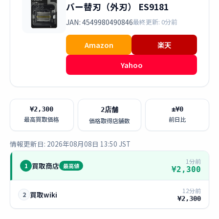
バー替刃（外刃） ES9181
JAN: 4549980490846
最終更新: 0分前
Amazon
楽天
Yahoo
¥2,300
±¥0
2店舗
最高買取価格
前日比
価格取得店舗数
情報更新日: 2026年08月08日 13:50 JST
1分前
買取商店
1
最高値
¥2,300
12分前
買取wiki
2
¥2,300