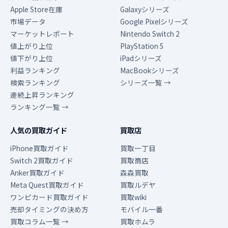
Apple Store在庫
Galaxyシリーズ
市場データ
Google Pixelシリーズ
マーケットレポート
Nintendo Switch 2
値上がり上位
PlayStation 5
値下がり上位
iPadシリーズ
利益ランキング
MacBookシリーズ
検索ランキング
シリーズ一覧 →
連続上昇ランキング
ランキング一覧 →
人気の買取ガイド
買取店
iPhone買取ガイド
買取一丁目
Switch 2買取ガイド
買取商店
Anker買取ガイド
森森買取
Meta Quest買取ガイド
買取ルデヤ
ワンピカード買取ガイド
買取wiki
売却タイミングの決め方
モバイル一番
買取コラム一覧 →
買取ホムラ