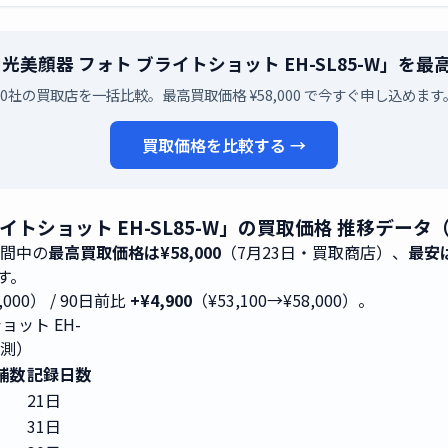
nic 光美顔器 フォト ブライトショット EH-SL85-W」
10社の買取店を一括比較。最高買取価格 ¥58,000 で今すぐ申し込めます
買取価格を比較する →
 ブライトショット EH-SL85-W」の買取価格 推移データ
期間中の
最高買取価格は¥58,000
（7月23日・買取商店）、
最安は
です。
,000） / 90日前比
+¥4,900
（¥53,100→¥58,000）。
ョット EH-
実測）
舗数
記録日数
21日
31日