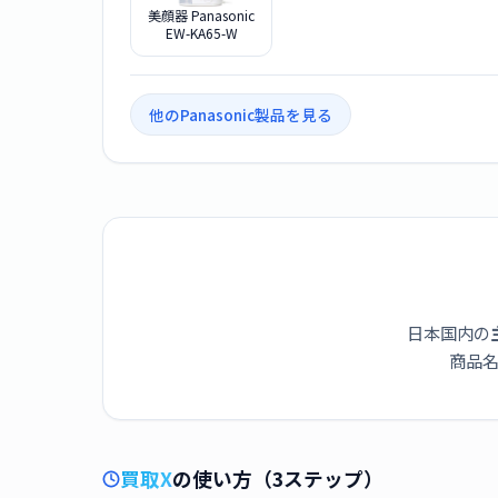
美顔器 Panasonic
EW-KA65-W
他のPanasonic製品を見る
日本国内の
商品名
買取X
の使い方（3ステップ）