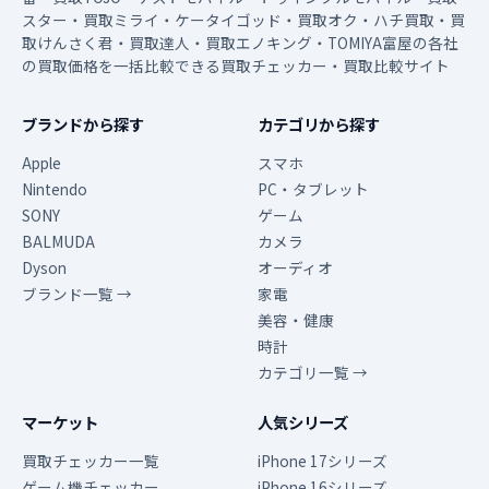
スター・買取ミライ・ケータイゴッド・買取オク・ハチ買取・買
取けんさく君・買取達人・買取エノキング・TOMIYA富屋の各社
の買取価格を一括比較できる買取チェッカー・買取比較サイト
ブランドから探す
カテゴリから探す
Apple
スマホ
Nintendo
PC・タブレット
SONY
ゲーム
BALMUDA
カメラ
Dyson
オーディオ
ブランド一覧 →
家電
美容・健康
時計
カテゴリ一覧 →
マーケット
人気シリーズ
買取チェッカー一覧
iPhone 17シリーズ
ゲーム機チェッカー
iPhone 16シリーズ