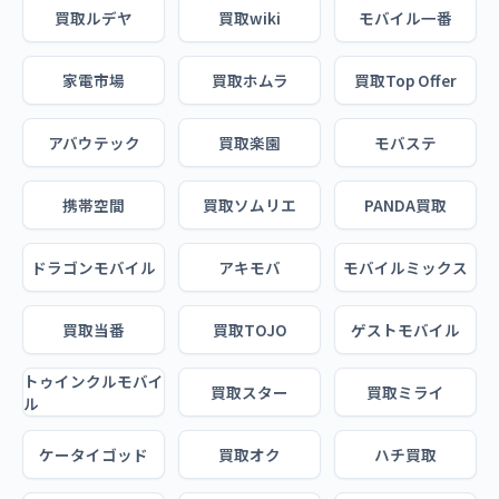
買取ルデヤ
買取wiki
モバイル一番
家電市場
買取ホムラ
買取Top Offer
アバウテック
買取楽園
モバステ
携帯空間
買取ソムリエ
PANDA買取
ドラゴンモバイル
アキモバ
モバイルミックス
買取当番
買取TOJO
ゲストモバイル
トゥインクルモバイ
買取スター
買取ミライ
ル
ケータイゴッド
買取オク
ハチ買取