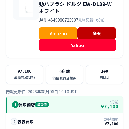
動ハブラシ ドルツ EW-DL39-W
ホワイト
JAN: 4549980723937
最終更新: 4分前
Amazon
楽天
Yahoo
¥7,100
±¥0
6店舗
最高買取価格
前日比
価格取得店舗数
情報更新日: 2026年08月06日 19:10 JST
4分前
買取商店
1
最高値
¥7,100
20時間前
森森買取
2
¥7,100