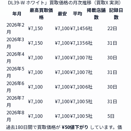
DL39-W ホワイト」買取価格の月次推移（買取X 実測）
最高買取価
掲載店舗
記録日
年月
最安
平均
格
数
数
2026年2
¥7,150
¥7,100
¥7,145
6社
22日
月
2026年3
¥7,150
¥7,100
¥7,135
6社
31日
月
2026年4
¥7,100
¥7,100
¥7,100
7社
30日
月
2026年5
¥7,100
¥7,100
¥7,100
7社
31日
月
2026年6
¥7,100
¥7,100
¥7,100
6社
30日
月
2026年7
¥7,100
¥7,100
¥7,100
5社
31日
月
2026年8
¥7,100
¥7,100
¥7,100
5社
5日
月
過去180日間で買取価格が
¥50値下がり
しています。価