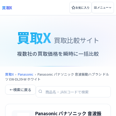
買取X
お気に入り
メニュー
買取X
買取比較サイト
複数社の買取価格を瞬時に一括比較
買取X
›
Panasonic
›
Panasonic パナソニック 音波振動ハブラシ ドル
ツ EW-DL39-W ホワイト
←
検索に戻る
Panasonic パナソニック 音波振