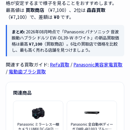
格が安定するまで様子を見ることをおすすめします。
最高値は
買取商店
（¥7,100）、2位は
森森買取
（¥7,100）で、差額は
¥0
です。
まとめ:
2026年08月時点で「Panasonic パナソニック 音波
振動ハブラシ ドルツ EW-DL39-W ホワイト」の新品買取価
格は最高
¥7,100
（買取商店）。6社の買取店で価格を比較
し、最も高く売れる店舗を見つけましょう。
関連する買取ガイド:
ReFa買取
/
Panasonic美容家電買取
/
電動歯ブラシ買取
関連商品
Panasonic ミラーレス一眼
Panasonic 全自動4Kディー
カメラ LUMIX DC-GH7L 標
ガ DMR-4X1003 ブルーレ