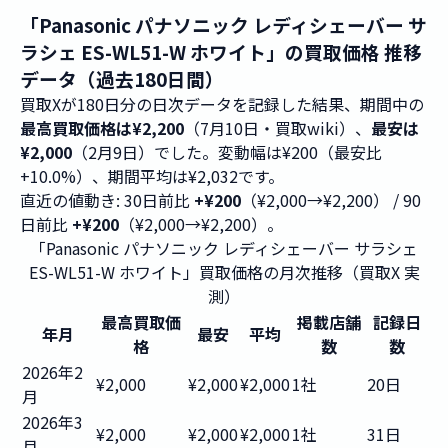
「Panasonic パナソニック レディシェーバー サ
ラシェ ES-WL51-W ホワイト」の買取価格 推移
データ（過去180日間）
買取Xが180日分の日次データを記録した結果、期間中の
最高買取価格は¥2,200
（7月10日・買取wiki）、
最安は
¥2,000
（2月9日）でした。変動幅は¥200（最安比
+10.0%）、期間平均は¥2,032です。
直近の値動き: 30日前比
+¥200
（¥2,000→¥2,200） / 90
日前比
+¥200
（¥2,000→¥2,200）。
「Panasonic パナソニック レディシェーバー サラシェ
ES-WL51-W ホワイト」買取価格の月次推移（買取X 実
測）
最高買取価
掲載店舗
記録日
年月
最安
平均
格
数
数
2026年2
¥2,000
¥2,000
¥2,000
1社
20日
月
2026年3
¥2,000
¥2,000
¥2,000
1社
31日
月