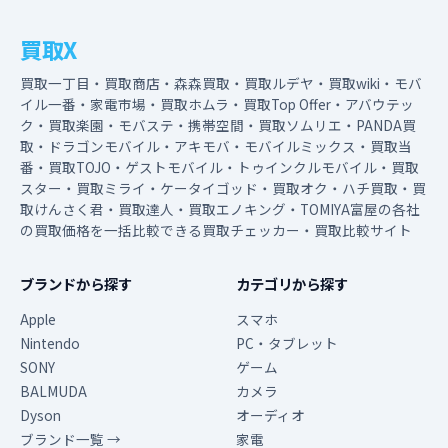
買取X
買取一丁目・買取商店・森森買取・買取ルデヤ・買取wiki・モバ
イル一番・家電市場・買取ホムラ・買取Top Offer・アバウテッ
ク・買取楽園・モバステ・携帯空間・買取ソムリエ・PANDA買
取・ドラゴンモバイル・アキモバ・モバイルミックス・買取当
番・買取TOJO・ゲストモバイル・トゥインクルモバイル・買取
スター・買取ミライ・ケータイゴッド・買取オク・ハチ買取・買
取けんさく君・買取達人・買取エノキング・TOMIYA富屋の各社
の買取価格を一括比較できる買取チェッカー・買取比較サイト
ブランドから探す
カテゴリから探す
Apple
スマホ
Nintendo
PC・タブレット
SONY
ゲーム
BALMUDA
カメラ
Dyson
オーディオ
ブランド一覧 →
家電