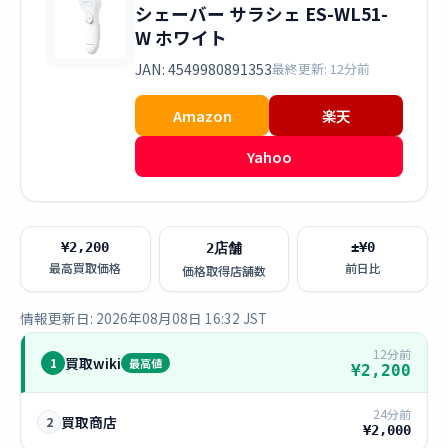
シェーバー サラシェ ES-WL51-
W ホワイト
JAN: 4549980891353
最終更新: 12分前
Amazon
楽天
Yahoo
¥2,200
±¥0
2店舗
最高買取価格
前日比
価格取得店舗数
情報更新日: 2026年08月08日 16:32 JST
12分前
買取wiki
1
最高値
¥2,200
24分前
買取商店
2
¥2,000