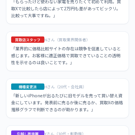
「もらったけど使わない家電を売りたくて初めて利用。買
取Xで比較したら店によって2万円も差があってビックリ。
比較って大事ですね。」
Nさん（買取業界関係者）
買取店スタッフ
「業界的に価格比較サイトの存在は競争を促進していると
感じます。お客様に適正価格で買取できていることの透明
性を示せるのは良いことです。」
Hさん（20代・会社員）
機種変更派
「新しいiPhoneが出るたびに旧モデルを売って買い替え資
金にしています。発表前に売るか後に売るか、買取Xの価格
推移グラフで判断できるのが助かります。」
Yさん（30代・転勤族）
引越し断捨離