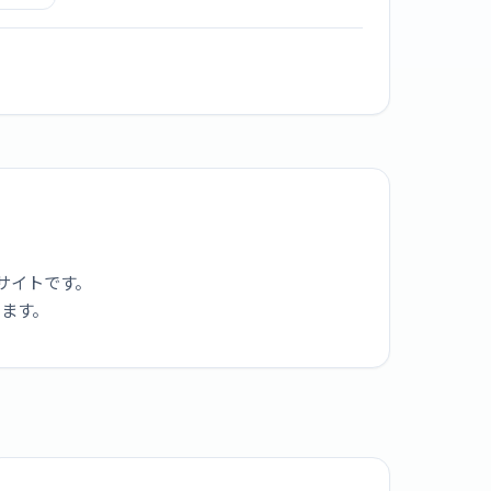
S9H-K
ムレン
[ジェッ
ク]
サイトです。
ります。