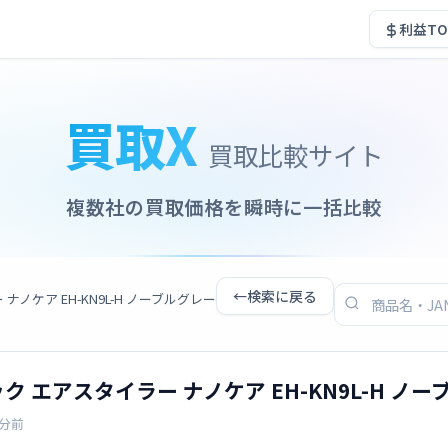
利益TO
買取X
買取比較サイト
複数社の買取価格を瞬時に一括比較
←
検索に戻る
 ナノケア EH-KN9L-H ノーブルグレー
ニック エアスタイラー ナノケア EH-KN9L-H ノ
3分前