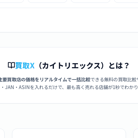
コンロ KZ-
LUMIX DC-GH7 ボ
S5M2W ダブルレ
LUMIX DC-
7S シルバー
ディ
ンズキット
高倍率ズー
ズキット 
トブラッ
買取X
（カイトリエックス）とは？
主要買取店の価格をリアルタイムで一括比較
できる無料の買取比較
・JAN・ASINを入れるだけで、最も高く売れる店舗が1秒でわか