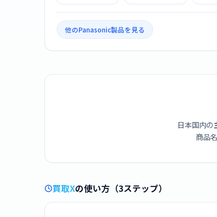
LUMIX DC-GH7L 標
4X1003 ブルーレ
IH
準ズームレンズキ
イディスクレコー
S1F
ット
ダー 10TB
他のPanasonic製品を見る
日本国内の
商品名
買取X
の使い方（3ステップ）