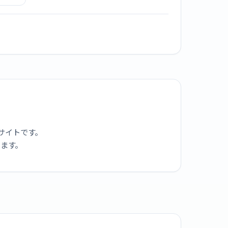
49mm
タニウ
ブラッ
ムミラ
 - S
/A
サイトです。
ります。