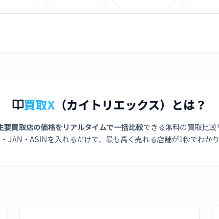
ularモデル）-
モデル）- 49mm
モデル）- 49mm
モデル）- 
mスレートチ
ナチュラルチタニ
ブラックチタニウ
ブラックチ
ウムケースと
ウムケースとアン
ムケースとブラッ
ムケースと
ートミラネー
カーブルーオーシ
クオーシャンバン
クチタニウ
プ - S/M
ャンバンド
ド MF0J4J/A
ネーゼループ
FD34J/A
MEWH4J/A
MF1N4J
買取X
（カイトリエックス）とは？
主要買取店の価格をリアルタイムで一括比較
できる無料の買取比較
・JAN・ASINを入れるだけで、最も高く売れる店舗が1秒でわか