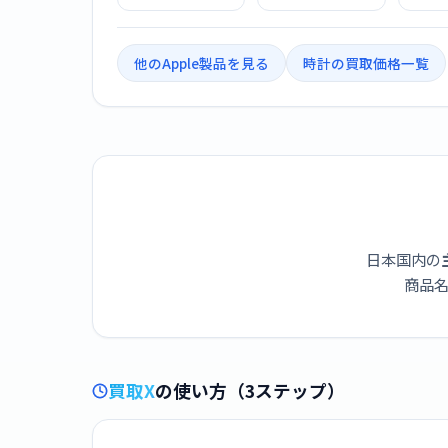
Cellularモデル）-
Cellularモデル）-
Cell
46mmナチュラル
46mmゴールドチ
46m
チタニウムケース
タニウムケースと
タニ
とナチュラルミラ
ゴールドミラネー
スレ
他のApple製品を見る
時計の買取価格一覧
ネーゼループ -
ゼループ - S/M
ゼルー
S/M MFCY4J/A
MFD74J/A
M
日本国内の
商品名
買取X
の使い方（3ステップ）