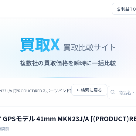
利益TO
買取X
買取比較サイト
複数社の買取価格を瞬時に一括比較
←
検索に戻る
 MKN23J/A [(PRODUCT)REDスポーツバンド]
ies 7 GPSモデル 41mm MKN23J/A [(PRODU
時間前