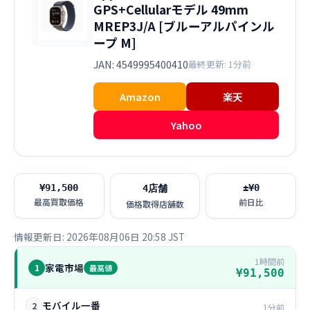
GPS+Cellularモデル 49mm
MREP3J/A [ブルーアルパインル
ープ M]
JAN: 4549995400410
最終更新: 1分前
Amazon
楽天
Yahoo
¥91,500
±¥0
4店舗
最高買取価格
前日比
価格取得店舗数
情報更新日: 2026年08月06日 20:58 JST
1時間前
家電市場
1
最高値
¥91,500
モバイル一番
2
1分前