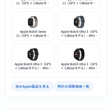
11（GPS ＋ Cellularモデ
11（GPS ＋ Cellularモデ
ル）- 46mmスレートチタ
ル）- 46mmゴールドチタ
ニウムケースとスレートミ
ニウムケースとゴールドミ
ラネーゼループ - S/M
ラネーゼループ - S/M
MFD34J/A
MFD74J/A
Apple Watch Series
Apple Watch Ultra 3（GPS
11（GPS ＋ Cellularモデ
＋ Cellularモデル）- 49mm
ル）- 46mmナチュラルチ
ナチュラルチタニウムケー
タニウムケースとナチュラ
スとアンカーブルーオーシ
ルミラネーゼループ - S/M
ャンバンド MEWH4J/A
MFCY4J/A
Apple Watch Ultra 3（GPS
Apple Watch Ultra 3（GPS
＋ Cellularモデル）- 49mm
＋ Cellularモデル）- 49mm
ブラックチタニウムケース
ブラックチタニウムケース
とブラックオーシャンバン
とブラックアルパインルー
ド MF0J4J/A
プ - S MF0Q4J/A
他のApple製品を見る
時計の買取価格一覧