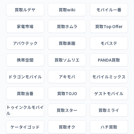
買取ルデヤ
買取wiki
モバイル一番
家電市場
買取ホムラ
買取Top Offer
アバウテック
買取楽園
モバステ
携帯空間
買取ソムリエ
PANDA買取
ドラゴンモバイル
アキモバ
モバイルミックス
買取当番
買取TOJO
ゲストモバイル
トゥインクルモバイ
買取スター
買取ミライ
ル
ケータイゴッド
買取オク
ハチ買取