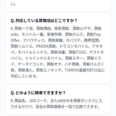
い。
Q. 対応している買取店はどこですか？
A. 買取一丁目、買取商店、森森買取、買取ルデヤ、買取
wiki、モバイル一番、家電市場、買取ホムラ、買取Top
Offer、アバウテック、買取楽園、モバステ、携帯空間、
買取ソムリエ、PANDA買取、ドラゴンモバイル、アキモ
バ、モバイルミックス、買取当番、買取TOJO、ゲストモ
バイル、トゥインクルモバイル、買取スター、買取ミラ
イ、ケータイゴッド、買取オク、ハチ買取、買取けんさく
君、買取達人、買取エノキング、TOMIYA富屋の計31社に
対応しています。
Q. どのように検索できますか？
A. 商品名、JANコード、またはASINを検索ボックスに入
力するだけで、各社の買取価格を一括で比較できます。