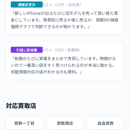
Hさん（20代・会社員）
機種変更派
「新しいiPhoneが出るたびに旧モデルを売って買い替え資
金にしています。発表前に売るか後に売るか、買取Xの価格
推移グラフで判断できるのが助かります。」
Yさん（30代・転勤族）
引越し断捨離
「転勤のたびに家電をまとめて売却しています。時間がな
いので一番高い店をすぐ見つけられるのが本当に助かる。
宅配買取対応の店がわかるのも便利。」
対応買取店
買取一丁目
買取商店
森森買取