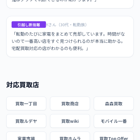
Yさん（30代・転勤族）
引越し断捨離
「転勤のたびに家電をまとめて売却しています。時間がな
いので一番高い店をすぐ見つけられるのが本当に助かる。
宅配買取対応の店がわかるのも便利。」
対応買取店
買取一丁目
買取商店
森森買取
買取ルデヤ
買取wiki
モバイル一番
家電市場
買取ホムラ
買取Top Offer