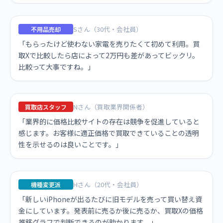
Sさん（30代・会社員）
不用品売却
「もらったけど使わない家電を売りたくて初めて利用。買
取Xで比較したら店によって2万円も差があってビックリ。
比較って大事ですね。」
Nさん（買取業界関係者）
買取店スタッフ
「業界的に価格比較サイトの存在は競争を促進していると
感じます。お客様に適正価格で買取できていることの透明
性を示せるのは良いことです。」
Hさん（20代・会社員）
機種変更派
「新しいiPhoneが出るたびに旧モデルを売って買い替え資
金にしています。発表前に売るか後に売るか、買取Xの価格
推移グラフで判断できるのが助かります。」