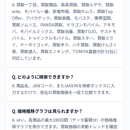
A. 買取一丁目、買取商店、森森買取、買取ルデヤ、買取
wiki、モバイル一番、家電市場、買取ホムラ、買取Top
Offer、アバウテック、買取楽園、モバステ、携帯空間、
買取ソムリエ、PANDA買取、ドラゴンモバイル、アキモ
バ、モバイルミックス、買取当番、買取TOJO、ゲストモ
バイル、トゥインクルモバイル、買取スター、買取ミラ
イ、ケータイゴッド、買取オク、ハチ買取、買取けんさく
君、買取達人、買取エノキング、TOMIYA富屋の計31社に
対応しています。
Q. どのように検索できますか？
A. 商品名、JANコード、またはASINを検索ボックスに入
力するだけで、各社の買取価格を一括で比較できます。
Q. 価格推移グラフは見られますか？
A. はい、各商品の最大180日間（データ蓄積分）の価格推
移グラフを表示できます。買取価格の変動トレンドを確認