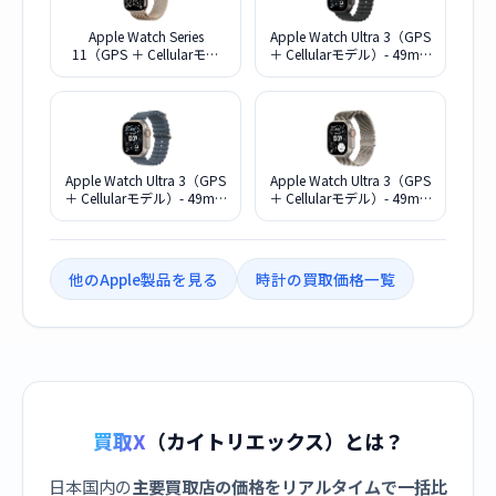
Apple Watch Series
Apple Watch Ultra 3（GPS
11（GPS ＋ Cellularモデ
＋ Cellularモデル）- 49mm
ル）- 46mmゴールドチタ
ブラックチタニウムケース
ニウムケースとゴールドミ
とブラックオーシャンバン
ラネーゼループ - S/M
ド MF0J4J/A
MFD74J/A
Apple Watch Ultra 3（GPS
Apple Watch Ultra 3（GPS
＋ Cellularモデル）- 49mm
＋ Cellularモデル）- 49mm
ナチュラルチタニウムケー
ナチュラルチタニウムケー
スとアンカーブルーオーシ
スとナチュラルチタニウム
ャンバンド MEWH4J/A
ミラネーゼループ - L
MF0E4J/A
他のApple製品を見る
時計の買取価格一覧
買取X
（カイトリエックス）とは？
日本国内の
主要買取店の価格をリアルタイムで一括比