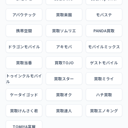
アバウテック
買取楽園
モバステ
携帯空間
買取ソムリエ
PANDA買取
ドラゴンモバイル
アキモバ
モバイルミックス
買取当番
買取TOJO
ゲストモバイル
トゥインクルモバイ
買取スター
買取ミライ
ル
ケータイゴッド
買取オク
ハチ買取
買取けんさく君
買取達人
買取エノキング
TOMIYA富屋