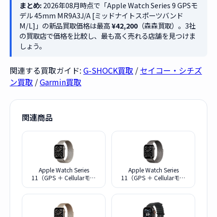
まとめ:
2026年08月時点で「Apple Watch Series 9 GPSモ
デル 45mm MR9A3J/A [ミッドナイトスポーツバンド
M/L]」の新品買取価格は最高
¥42,200
（森森買取）。3社
の買取店で価格を比較し、最も高く売れる店舗を見つけま
しょう。
関連する買取ガイド:
G-SHOCK買取
/
セイコー・シチズ
ン買取
/
Garmin買取
関連商品
Apple Watch Series
Apple Watch Series
11（GPS ＋ Cellularモデ
11（GPS ＋ Cellularモデ
ル）- 46mmナチュラルチ
ル）- 46mmスレートチタ
タニウムケースとナチュラ
ニウムケースとスレートミ
ルミラネーゼループ - S/M
ラネーゼループ - S/M
MFCY4J/A
MFD34J/A