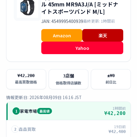
ル 45mm MR9A3J/A [ミッドナ
イトスポーツバンド M/L]
JAN: 4549995400939
最終更新: 1時間前
Amazon
楽天
Yahoo
¥42,200
±¥0
3店舗
最高買取価格
前日比
価格取得店舗数
情報更新日: 2026年08月09日 16:16 JST
1時間前
家電市場
1
最高値
¥42,200
19日前
森森買取
2
¥42,400