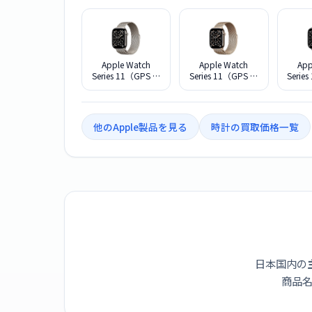
Apple Watch
Apple Watch
App
Series 11（GPS ＋
Series 11（GPS ＋
Serie
Cellularモデル）-
Cellularモデル）-
Cell
46mmナチュラル
46mmゴールドチ
46m
チタニウムケース
タニウムケースと
タニ
とナチュラルミラ
ゴールドミラネー
スレ
他のApple製品を見る
時計の買取価格一覧
ネーゼループ -
ゼループ - S/M
ゼルー
S/M MFCY4J/A
MFD74J/A
M
日本国内の
商品名