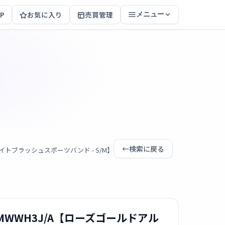
P
お気に入り
売買管理
メニュー
←
検索に戻る
とライトブラッシュスポーツバンド - S/M】
ース MWWH3J/A【ローズゴールドアル