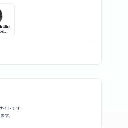
h Ultra
llular
49mm
タニウ
ブラッ
ムミラ
 - S
/A
サイトです。
ります。