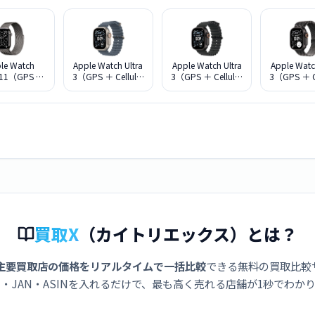
le Watch
Apple Watch Ultra
Apple Watch Ultra
Apple Watc
s 11（GPS ＋
3（GPS ＋ Cellular
3（GPS ＋ Cellular
3（GPS ＋ Ce
ularモデル）-
モデル）- 49mm
モデル）- 49mm
モデル）- 
mスレートチ
ナチュラルチタニ
ブラックチタニウ
ブラックチ
ウムケースと
ウムケースとアン
ムケースとブラッ
ムケースと
ートミラネー
カーブルーオーシ
クオーシャンバン
クチタニウ
プ - S/M
ャンバンド
ド MF0J4J/A
ネーゼループ
FD34J/A
MEWH4J/A
MF1N4J
買取X
（カイトリエックス）とは？
主要買取店の価格をリアルタイムで一括比較
できる無料の買取比較
・JAN・ASINを入れるだけで、最も高く売れる店舗が1秒でわか