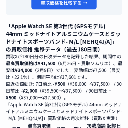
買取価格を比較する →
「Apple Watch SE 第3世代 (GPSモデル)
44mm ミッドナイトアルミニウムケースとミッ
ドナイトスポーツバンド- M/L [MEHQ4J/A]」
の買取価格 推移データ（過去180日間）
買取Xが180日分の日次データを記録した結果、期間中の
最高買取価格は¥41,500
（6月26日・買取ソムリエ）、
最
安は¥34,000
（2月9日）でした。変動幅は¥7,500（最安
比 +22.1%）、期間平均は¥37,601です。
直近の値動き: 7日前比
-¥500
（¥38,000→¥37,500） / 30
日前比
-¥2,000
（¥39,500→¥37,500） / 90日前比
+
¥500
（¥37,000→¥37,500）。
「Apple Watch SE 第3世代 (GPSモデル) 44mm ミッドナ
イトアルミニウムケースとミッドナイトスポーツバンド-
M/L [MEHQ4J/A]」買取価格の月次推移（買取X 実測）
最高買取価
掲載店舗
記録日