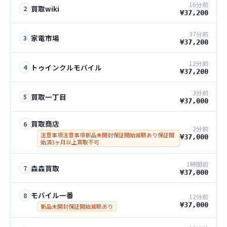
16分前
買取wiki
2
¥37,200
37分前
家電市場
3
¥37,200
12分前
トゥインクルモバイル
4
¥37,200
3分前
買取一丁目
5
¥37,000
買取商店
6
2分前
注意事項注意事項新品未開封保証開始減額あり保証開
¥37,000
始済3ヶ月以上買取不可
1時間前
森森買取
7
¥37,000
モバイル一番
8
12分前
¥37,000
新品未開封保証開始減額あり