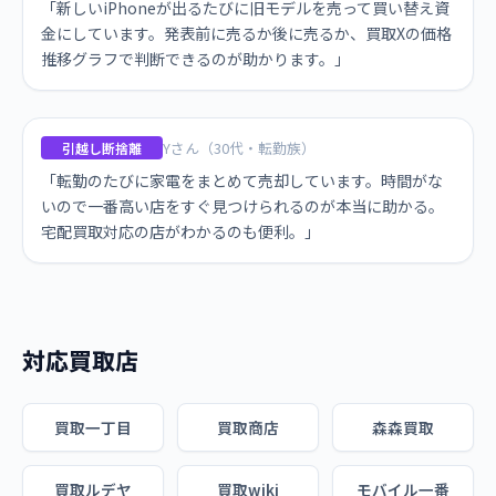
「新しいiPhoneが出るたびに旧モデルを売って買い替え資
金にしています。発表前に売るか後に売るか、買取Xの価格
推移グラフで判断できるのが助かります。」
Yさん（30代・転勤族）
引越し断捨離
「転勤のたびに家電をまとめて売却しています。時間がな
いので一番高い店をすぐ見つけられるのが本当に助かる。
宅配買取対応の店がわかるのも便利。」
対応買取店
買取一丁目
買取商店
森森買取
買取ルデヤ
買取wiki
モバイル一番