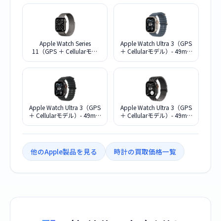
タニウムケースとナチュラ
ニウムケースとゴールドミ
ルミラネーゼループ - S/M
ラネーゼループ - S/M
MFCY4J/A
MFD74J/A
Apple Watch Series
Apple Watch Ultra 3（GPS
11（GPS ＋ Cellularモデ
＋ Cellularモデル）- 49mm
ル）- 46mmスレートチタ
ナチュラルチタニウムケー
ニウムケースとスレートミ
スとアンカーブルーオーシ
ラネーゼループ - S/M
ャンバンド MEWH4J/A
MFD34J/A
Apple Watch Ultra 3（GPS
Apple Watch Ultra 3（GPS
＋ Cellularモデル）- 49mm
＋ Cellularモデル）- 49mm
ブラックチタニウムケース
ブラックチタニウムケース
とブラックオーシャンバン
とブラックチタニウムミラ
ド MF0J4J/A
ネーゼループ - S MF1N4J/A
他のApple製品を見る
時計の買取価格一覧