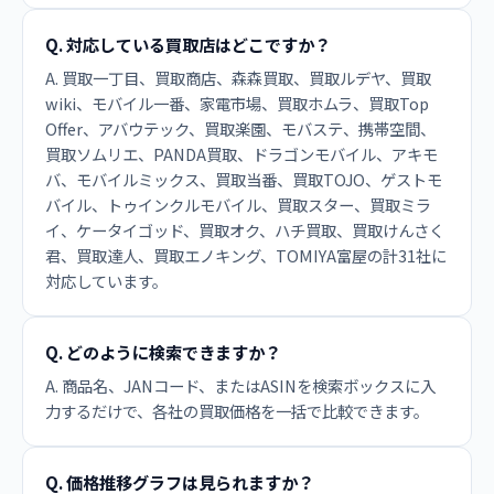
Q. 対応している買取店はどこですか？
A. 買取一丁目、買取商店、森森買取、買取ルデヤ、買取
wiki、モバイル一番、家電市場、買取ホムラ、買取Top
Offer、アバウテック、買取楽園、モバステ、携帯空間、
買取ソムリエ、PANDA買取、ドラゴンモバイル、アキモ
バ、モバイルミックス、買取当番、買取TOJO、ゲストモ
バイル、トゥインクルモバイル、買取スター、買取ミラ
イ、ケータイゴッド、買取オク、ハチ買取、買取けんさく
君、買取達人、買取エノキング、TOMIYA富屋の計31社に
対応しています。
Q. どのように検索できますか？
A. 商品名、JANコード、またはASINを検索ボックスに入
力するだけで、各社の買取価格を一括で比較できます。
Q. 価格推移グラフは見られますか？