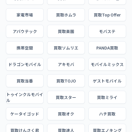
家電市場
買取ホムラ
買取Top Offer
アバウテック
買取楽園
モバステ
携帯空間
買取ソムリエ
PANDA買取
ドラゴンモバイル
アキモバ
モバイルミックス
買取当番
買取TOJO
ゲストモバイル
トゥインクルモバイ
買取スター
買取ミライ
ル
ケータイゴッド
買取オク
ハチ買取
買取けんさく君
買取達人
買取エノキング