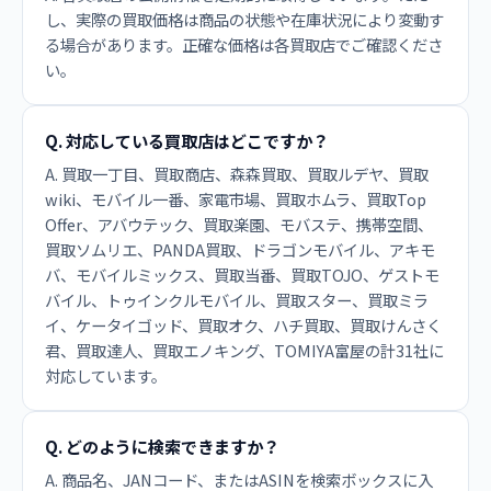
し、実際の買取価格は商品の状態や在庫状況により変動す
る場合があります。正確な価格は各買取店でご確認くださ
い。
Q. 対応している買取店はどこですか？
A. 買取一丁目、買取商店、森森買取、買取ルデヤ、買取
wiki、モバイル一番、家電市場、買取ホムラ、買取Top
Offer、アバウテック、買取楽園、モバステ、携帯空間、
買取ソムリエ、PANDA買取、ドラゴンモバイル、アキモ
バ、モバイルミックス、買取当番、買取TOJO、ゲストモ
バイル、トゥインクルモバイル、買取スター、買取ミラ
イ、ケータイゴッド、買取オク、ハチ買取、買取けんさく
君、買取達人、買取エノキング、TOMIYA富屋の計31社に
対応しています。
Q. どのように検索できますか？
A. 商品名、JANコード、またはASINを検索ボックスに入