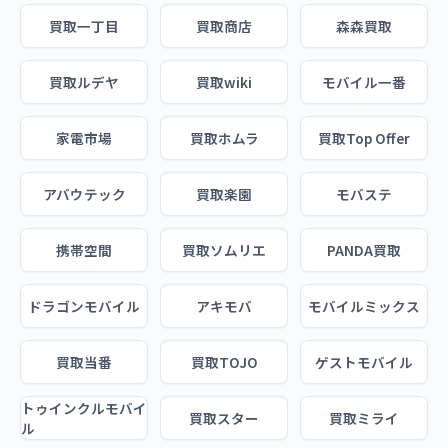
買取一丁目
買取商店
森森買取
買取ルデヤ
買取wiki
モバイル一番
家電市場
買取ホムラ
買取Top Offer
アバウテック
買取楽園
モバステ
携帯空間
買取ソムリエ
PANDA買取
ドラゴンモバイル
アキモバ
モバイルミックス
買取当番
買取TOJO
ゲストモバイル
トゥインクルモバイ
買取スター
買取ミライ
ル