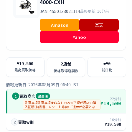
4000-CXH
JAN: 4550133021114
最終更新: 16分前
Amazon
楽天
Yahoo
¥19,500
±¥0
2店舗
最高買取価格
前日比
価格取得店舗数
情報更新日: 2026年08月09日 06:40 JST
買取商店
1
最高値
22分前
注意事項注意事項★印なしのみ※正規代理店の購
¥19,500
入証明(納品書、レシート等)のご提示が必要となり
ます。
16分前
買取wiki
2
¥19,500