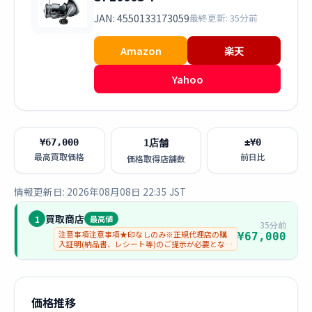
JAN: 4550133173059
最終更新: 35分前
Amazon
楽天
Yahoo
¥67,000
±¥0
1店舗
最高買取価格
前日比
価格取得店舗数
情報更新日: 2026年08月08日 22:35 JST
買取商店
1
最高値
35分前
注意事項注意事項★印なしのみ※正規代理店の購
¥67,000
入証明(納品書、レシート等)のご提示が必要となり
ます。
価格推移