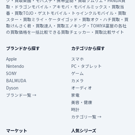
ク・買取楽園・モバステ・携帯空間・買取ソムリエ・PANDA買
取・ドラゴンモバイル・アキモバ・モバイルミックス・買取当
番・買取TOJO・ゲストモバイル・トゥインクルモバイル・買取
スター・買取ミライ・ケータイゴッド・買取オク・ハチ買取・買
取けんさく君・買取達人・買取エノキング・TOMIYA富屋の各社
の買取価格を一括比較できる買取チェッカー・買取比較サイト
ブランドから探す
カテゴリから探す
Apple
スマホ
Nintendo
PC・タブレット
SONY
ゲーム
BALMUDA
カメラ
Dyson
オーディオ
ブランド一覧 →
家電
美容・健康
時計
カテゴリ一覧 →
マーケット
人気シリーズ