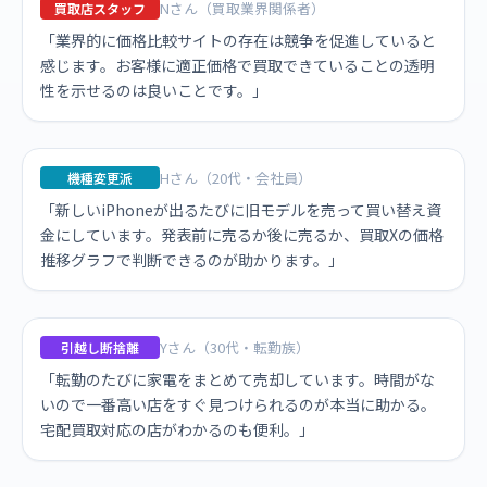
Nさん（買取業界関係者）
買取店スタッフ
「業界的に価格比較サイトの存在は競争を促進していると
感じます。お客様に適正価格で買取できていることの透明
性を示せるのは良いことです。」
Hさん（20代・会社員）
機種変更派
「新しいiPhoneが出るたびに旧モデルを売って買い替え資
金にしています。発表前に売るか後に売るか、買取Xの価格
推移グラフで判断できるのが助かります。」
Yさん（30代・転勤族）
引越し断捨離
「転勤のたびに家電をまとめて売却しています。時間がな
いので一番高い店をすぐ見つけられるのが本当に助かる。
宅配買取対応の店がわかるのも便利。」