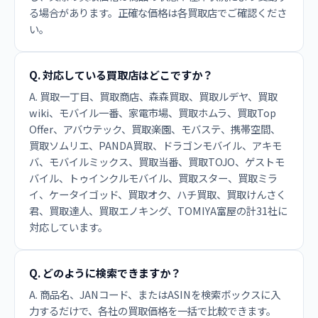
る場合があります。正確な価格は各買取店でご確認くださ
い。
Q. 対応している買取店はどこですか？
A. 買取一丁目、買取商店、森森買取、買取ルデヤ、買取
wiki、モバイル一番、家電市場、買取ホムラ、買取Top
Offer、アバウテック、買取楽園、モバステ、携帯空間、
買取ソムリエ、PANDA買取、ドラゴンモバイル、アキモ
バ、モバイルミックス、買取当番、買取TOJO、ゲストモ
バイル、トゥインクルモバイル、買取スター、買取ミラ
イ、ケータイゴッド、買取オク、ハチ買取、買取けんさく
君、買取達人、買取エノキング、TOMIYA富屋の計31社に
対応しています。
Q. どのように検索できますか？
A. 商品名、JANコード、またはASINを検索ボックスに入
力するだけで、各社の買取価格を一括で比較できます。