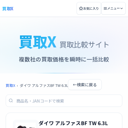
買取X
お気に入り
メニュー
買取X
買取比較サイト
複数社の買取価格を瞬時に一括比較
←
検索に戻る
買取X
›
ダイワ アルファスBF TW 6.3L
ダイワ アルファスBF TW 6.3L