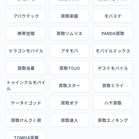
アバウテック
買取楽園
モバステ
携帯空間
買取ソムリエ
PANDA買取
ドラゴンモバイル
アキモバ
モバイルミックス
買取当番
買取TOJO
ゲストモバイル
トゥインクルモバイ
買取スター
買取ミライ
ル
ケータイゴッド
買取オク
ハチ買取
買取けんさく君
買取達人
買取エノキング
TOMIYA富屋