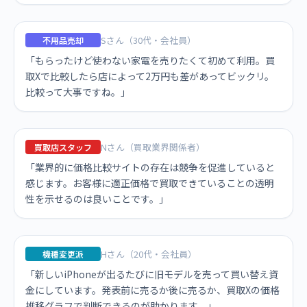
Sさん（30代・会社員）
不用品売却
「もらったけど使わない家電を売りたくて初めて利用。買
取Xで比較したら店によって2万円も差があってビックリ。
比較って大事ですね。」
Nさん（買取業界関係者）
買取店スタッフ
「業界的に価格比較サイトの存在は競争を促進していると
感じます。お客様に適正価格で買取できていることの透明
性を示せるのは良いことです。」
Hさん（20代・会社員）
機種変更派
「新しいiPhoneが出るたびに旧モデルを売って買い替え資
金にしています。発表前に売るか後に売るか、買取Xの価格
推移グラフで判断できるのが助かります。」