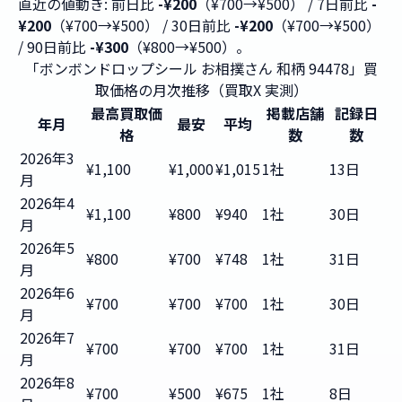
直近の値動き: 前日比
-¥200
（¥700→¥500） / 7日前比
-
¥200
（¥700→¥500） / 30日前比
-¥200
（¥700→¥500）
/ 90日前比
-¥300
（¥800→¥500）。
「ボンボンドロップシール お相撲さん 和柄 94478」買
取価格の月次推移（買取X 実測）
最高買取価
掲載店舗
記録日
年月
最安
平均
格
数
数
2026年3
¥1,100
¥1,000
¥1,015
1社
13日
月
2026年4
¥1,100
¥800
¥940
1社
30日
月
2026年5
¥800
¥700
¥748
1社
31日
月
2026年6
¥700
¥700
¥700
1社
30日
月
2026年7
¥700
¥700
¥700
1社
31日
月
2026年8
¥700
¥500
¥675
1社
8日