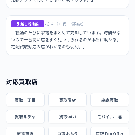
Yさん（30代・転勤族）
引越し断捨離
「転勤のたびに家電をまとめて売却しています。時間がな
いので一番高い店をすぐ見つけられるのが本当に助かる。
宅配買取対応の店がわかるのも便利。」
対応買取店
買取一丁目
買取商店
森森買取
買取ルデヤ
買取wiki
モバイル一番
家電市場
買取ホムラ
買取Top Offer