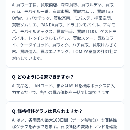
A. 買取一丁目、買取商店、森森買取、買取ルデヤ、買取
wiki、モバイル一番、家電市場、買取ホムラ、買取Top
Offer、アバウテック、買取楽園、モバステ、携帯空間、
買取ソムリエ、PANDA買取、ドラゴンモバイル、アキモ
バ、モバイルミックス、買取当番、買取TOJO、ゲストモ
バイル、トゥインクルモバイル、買取スター、買取ミラ
イ、ケータイゴッド、買取オク、ハチ買取、買取けんさく
君、買取達人、買取エノキング、TOMIYA富屋の計31社に
対応しています。
Q. どのように検索できますか？
A. 商品名、JANコード、またはASINを検索ボックスに入
力するだけで、各社の買取価格を一括で比較できます。
Q. 価格推移グラフは見られますか？
A. はい、各商品の最大180日間（データ蓄積分）の価格推
移グラフを表示できます。買取価格の変動トレンドを確認