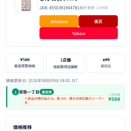
JAN: 4550391944781
最終更新: 13分前
Amazon
楽天
Yahoo
¥500
±¥0
1店舗
最高買取価格
前日比
価格取得店舗数
情報更新日: 2026年08月09日 04:05 JST
買取一丁目
1
最高値
13分前
※新品未開封品のみ。要JAN、要日本語記載のメーカー
¥500
名
価格推移