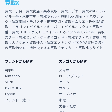
買取X
買取一丁目・買取商店・森森買取・買取ルデヤ・買取wiki・モバ
イル一番・家電市場・買取ホムラ・買取Top Offer・アバウテッ
ク・買取楽園・モバステ・携帯空間・買取ソムリエ・PANDA買
取・ドラゴンモバイル・アキモバ・モバイルミックス・買取当
番・買取TOJO・ゲストモバイル・トゥインクルモバイル・買取
スター・買取ミライ・ケータイゴッド・買取オク・ハチ買取・買
取けんさく君・買取達人・買取エノキング・TOMIYA富屋の各社
の買取価格を一括比較できる買取チェッカー・買取比較サイト
ブランドから探す
カテゴリから探す
Apple
スマホ
Nintendo
PC・タブレット
SONY
ゲーム
BALMUDA
カメラ
Dyson
オーディオ
ブランド一覧 →
家電
美容・健康