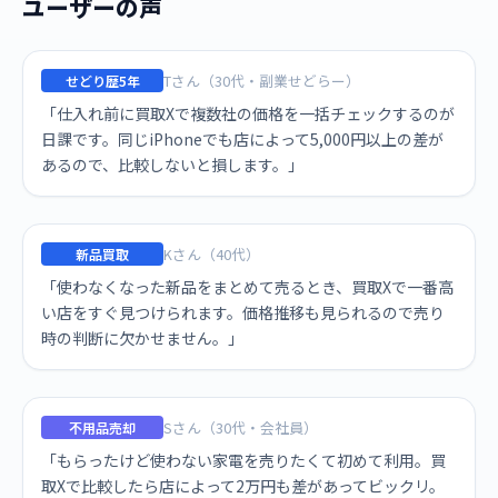
ユーザーの声
Tさん（30代・副業せどらー）
せどり歴5年
「仕入れ前に買取Xで複数社の価格を一括チェックするのが
日課です。同じiPhoneでも店によって5,000円以上の差が
あるので、比較しないと損します。」
Kさん（40代）
新品買取
「使わなくなった新品をまとめて売るとき、買取Xで一番高
い店をすぐ見つけられます。価格推移も見られるので売り
時の判断に欠かせません。」
Sさん（30代・会社員）
不用品売却
「もらったけど使わない家電を売りたくて初めて利用。買
取Xで比較したら店によって2万円も差があってビックリ。