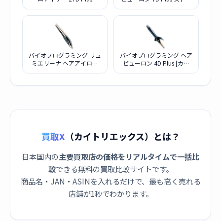
REP27D-JP パープル・ブ
ート HBRST7D-JP
ラック
バイオプログラミング リュ
バイオプログラミング ヘア
ミエリーナ ヘアアイロン
ビューロン 4D Plus [カー
4D Plus ストレート L-type
ル]
HBRST4D-G-JP
買取X
（カイトリエックス）とは？
日本国内の
主要買取店の価格をリアルタイムで一括比
較
できる無料の買取比較サイトです。
商品名・JAN・ASINを入れるだけで、最も高く売れる
店舗が1秒でわかります。