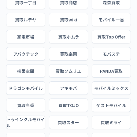
買取一丁目
買取商店
森森買取
買取ルデヤ
買取wiki
モバイル一番
家電市場
買取ホムラ
買取Top Offer
アバウテック
買取楽園
モバステ
携帯空間
買取ソムリエ
PANDA買取
ドラゴンモバイル
アキモバ
モバイルミックス
買取当番
買取TOJO
ゲストモバイル
トゥインクルモバイ
買取スター
買取ミライ
ル