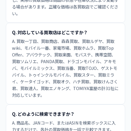
る場合があります。正確な価格は各買取店でご確認くださ
い。
Q. 対応している買取店はどこですか？
A. 買取一丁目、買取商店、森森買取、買取ルデヤ、買取
wiki、モバイル一番、家電市場、買取ホムラ、買取Top
Offer、アバウテック、買取楽園、モバステ、携帯空間、
買取ソムリエ、PANDA買取、ドラゴンモバイル、アキモ
バ、モバイルミックス、買取当番、買取TOJO、ゲストモ
バイル、トゥインクルモバイル、買取スター、買取ミラ
イ、ケータイゴッド、買取オク、ハチ買取、買取けんさく
君、買取達人、買取エノキング、TOMIYA富屋の計31社に
対応しています。
Q. どのように検索できますか？
A. 商品名、JANコード、またはASINを検索ボックスに入
力するだけで、各社の買取価格を一括で比較できます。