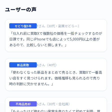
ユーザーの声
Tさん（30代・副業せどらー）
せどり歴5年
「仕入れ前に買取Xで複数社の価格を一括チェックするのが
日課です。同じiPhoneでも店によって5,000円以上の差が
あるので、比較しないと損します。」
Kさん（40代）
新品買取
「使わなくなった新品をまとめて売るとき、買取Xで一番高
い店をすぐ見つけられます。価格推移も見られるので売り
時の判断に欠かせません。」
Sさん（30代・会社員）
不用品売却
「もらったけど使わない家電を売りたくて初めて利用。買