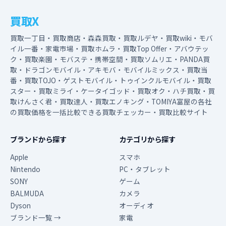
買取X
買取一丁目・買取商店・森森買取・買取ルデヤ・買取wiki・モバ
イル一番・家電市場・買取ホムラ・買取Top Offer・アバウテッ
ク・買取楽園・モバステ・携帯空間・買取ソムリエ・PANDA買
取・ドラゴンモバイル・アキモバ・モバイルミックス・買取当
番・買取TOJO・ゲストモバイル・トゥインクルモバイル・買取
スター・買取ミライ・ケータイゴッド・買取オク・ハチ買取・買
取けんさく君・買取達人・買取エノキング・TOMIYA富屋の各社
の買取価格を一括比較できる買取チェッカー・買取比較サイト
ブランドから探す
カテゴリから探す
Apple
スマホ
Nintendo
PC・タブレット
SONY
ゲーム
BALMUDA
カメラ
Dyson
オーディオ
ブランド一覧 →
家電