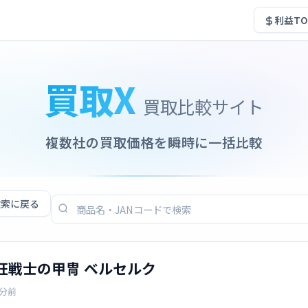
利益TO
買取X
買取比較サイト
複数社の買取価格を瞬時に一括比較
検索に戻る
ガッツ 狂戦士の甲冑 ベルセルク
1分前