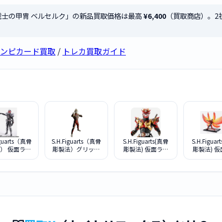
ッツ 狂戦士の甲冑 ベルセルク」の新品買取価格は最高
¥6,400
（買取商店）。2
ンピカード買取
/
トレカ買取ガイド
iguarts（真骨
S.H.Figuarts（真骨
S.H.Figuarts(真骨
S.H.Figuar
） 仮面ライ
彫製法）グリッタ
彫製法) 仮面ライ
彫製法) 
ァイズ アク
ーティガ [ウルト
ダー装甲響鬼
ダーオーズ
ルフォーム
ラマンティガ]
ドルコンボ
ver.