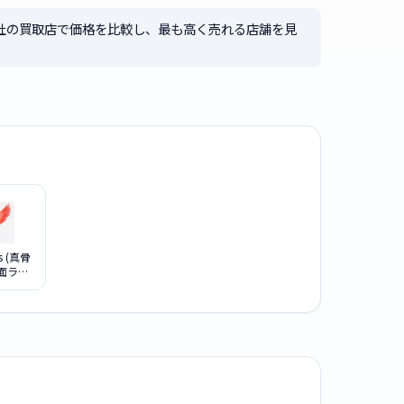
社の買取店で価格を比較し、最も高く売れる店舗を見
ts (真骨
仮面ライ
 タジャ
 最終回