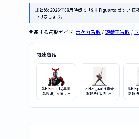
まとめ:
2026年08月時点で「S.H.Figuarts ガ
つけましょう。
関連する買取ガイド:
ポケカ買取
/
遊戯王買取
/
ワ
関連商品
S.H.Figuarts(真骨
S.H.Figuarts(真骨
S.H.F
彫製法) 仮面ライ
彫製法) 仮面ライ
彫製法
ダーカブト ハイパ
ダークウガ ライジ
ダーフ
ーフォーム 真骨彫
ングタイタン
セ
製法 10th
Anniversary Ver.