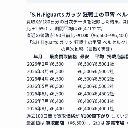
「S.H.Figuarts ガッツ 狂戦士の甲
買取Xが180日分の日次データを記録した結果、
比 +1.6%）、期間平均は¥6,471です。
直近の値動き: 90日前比
-¥100
（¥6,500→¥6,40
「S.H.Figuarts ガッツ 狂戦士の甲冑 ベルセル
の月次推移（買取X 実測）
年月
最高買取価格
最安
平均
掲載店舗
2026年2月
¥6,500
¥6,500
¥6,500
1社
2026年3月
¥6,500
¥6,500
¥6,500
2社
2026年4月
¥6,500
¥6,500
¥6,500
2社
2026年5月
¥6,500
¥6,500
¥6,500
2社
2026年6月
¥6,500
¥6,400
¥6,450
2社
2026年7月
¥6,400
¥6,400
¥6,400
1社
2026年8月
¥6,400
¥6,400
¥6,400
1社
過去180日間で買取価格が
¥100値下がり
していま
最高値は
買取商店
（¥6,500）、2位は
家電市場
（