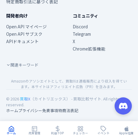
特定商取引法に基づく表記
開発者向け
コミュニティ
Open API マイページ
Discord
Open API サブスク
Telegram
APIドキュメント
X
Chrome拡張機能
関連キーワード
Amazonのアソシエイトとして、買取Xは適格販売により収入を得てい
ます。本サイトはアフィリエイト広告（PR）を含みます。
© 2026
買取X
（カイトリエックス） - 買取比較サイト. All rights
reserved.
ホーム
プライバシー
免責事項
特商法表記
ホーム
売買管理
利益TOP
チェッカー
イベント
Apple在庫