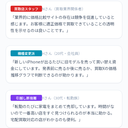
Nさん（買取業界関係者）
買取店スタッフ
「業界的に価格比較サイトの存在は競争を促進していると
感じます。お客様に適正価格で買取できていることの透明
性を示せるのは良いことです。」
Hさん（20代・会社員）
機種変更派
「新しいiPhoneが出るたびに旧モデルを売って買い替え資
金にしています。発表前に売るか後に売るか、買取Xの価格
推移グラフで判断できるのが助かります。」
Yさん（30代・転勤族）
引越し断捨離
「転勤のたびに家電をまとめて売却しています。時間がな
いので一番高い店をすぐ見つけられるのが本当に助かる。
宅配買取対応の店がわかるのも便利。」