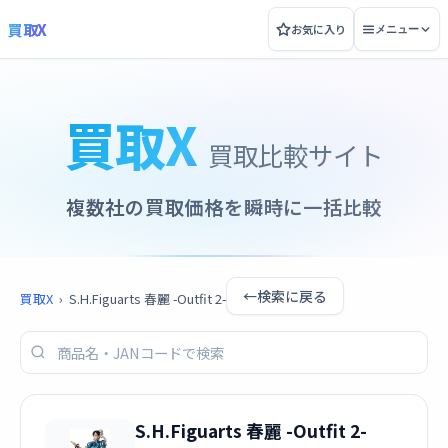
買取X
お気に入り
メニュー
買取X
買取比較サイト
複数社の買取価格を瞬時に一括比較
←
検索に戻る
買取X
›
S.H.Figuarts 春麗 -Outfit 2-
S.H.Figuarts 春麗 -Outfit 2-