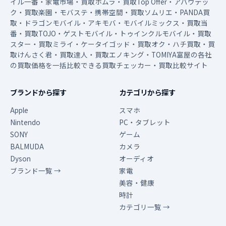
イル一番・家電市場・買取ホムラ・買取Top Offer・アバウテッ
ク・買取楽園・モバステ・携帯空間・買取ソムリエ・PANDA買
取・ドラゴンモバイル・アキモバ・モバイルミックス・買取当
番・買取TOJO・ゲストモバイル・トゥインクルモバイル・買取
スター・買取ミライ・ケータイゴッド・買取オク・ハチ買取・買
取けんさく君・買取達人・買取エノキング・TOMIYA富屋の各社
の買取価格を一括比較できる買取チェッカー・買取比較サイト
ブランドから探す
カテゴリから探す
Apple
スマホ
Nintendo
PC・タブレット
SONY
ゲーム
BALMUDA
カメラ
Dyson
オーディオ
ブランド一覧 →
家電
美容・健康
時計
カテゴリ一覧 →