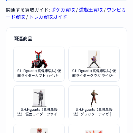
関連する買取ガイド:
ポケカ買取
/
遊戯王買取
/
ワンピカ
ード買取
/
トレカ買取ガイド
関連商品
S.H.Figuarts(真骨彫製法) 仮
S.H.Figuarts(真骨彫製法) 仮
面ライダーカブト ハイパー
面ライダークウガ ライジン
フォーム 真骨彫製法 10th
グタイタン
Anniversary Ver.
S.H.Figuarts（真骨彫製
S.H.Figuarts（真骨彫製
法） 仮面ライダーファイズ
法）グリッターティガ [ウ
アクセルフォーム
ルトラマンティガ]