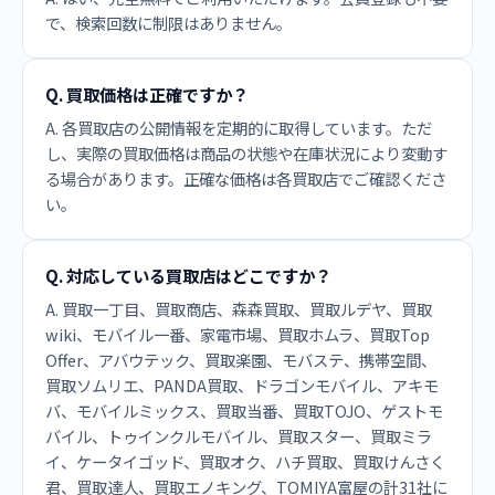
で、検索回数に制限はありません。
Q. 買取価格は正確ですか？
A. 各買取店の公開情報を定期的に取得しています。ただ
し、実際の買取価格は商品の状態や在庫状況により変動す
る場合があります。正確な価格は各買取店でご確認くださ
い。
Q. 対応している買取店はどこですか？
A. 買取一丁目、買取商店、森森買取、買取ルデヤ、買取
wiki、モバイル一番、家電市場、買取ホムラ、買取Top
Offer、アバウテック、買取楽園、モバステ、携帯空間、
買取ソムリエ、PANDA買取、ドラゴンモバイル、アキモ
バ、モバイルミックス、買取当番、買取TOJO、ゲストモ
バイル、トゥインクルモバイル、買取スター、買取ミラ
イ、ケータイゴッド、買取オク、ハチ買取、買取けんさく
君、買取達人、買取エノキング、TOMIYA富屋の計31社に