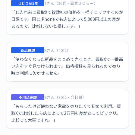
Tさん（30代・副業せどらー）
せどり歴5年
「仕入れ前に買取Xで複数社の価格を一括チェックするのが
日課です。同じiPhoneでも店によって5,000円以上の差が
あるので、比較しないと損します。」
Kさん（40代）
新品買取
「使わなくなった新品をまとめて売るとき、買取Xで一番高
い店をすぐ見つけられます。価格推移も見られるので売り
時の判断に欠かせません。」
Sさん（30代・会社員）
不用品売却
「もらったけど使わない家電を売りたくて初めて利用。買
取Xで比較したら店によって2万円も差があってビックリ。
比較って大事ですね。」