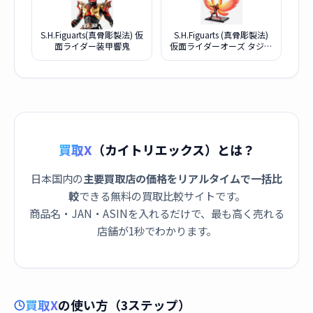
S.H.Figuarts(真骨彫製法) 仮
S.H.Figuarts (真骨彫製法)
面ライダー装甲響鬼
仮面ライダーオーズ タジャ
ドルコンボ 最終回ver.
買取X
（カイトリエックス）とは？
日本国内の
主要買取店の価格をリアルタイムで一括比
較
できる無料の買取比較サイトです。
商品名・JAN・ASINを入れるだけで、最も高く売れる
店舗が1秒でわかります。
買取X
の使い方（3ステップ）