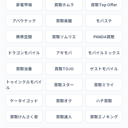
家電市場
買取ホムラ
買取Top Offer
アバウテック
買取楽園
モバステ
携帯空間
買取ソムリエ
PANDA買取
ドラゴンモバイル
アキモバ
モバイルミックス
買取当番
買取TOJO
ゲストモバイル
トゥインクルモバイ
買取スター
買取ミライ
ル
ケータイゴッド
買取オク
ハチ買取
買取けんさく君
買取達人
買取エノキング