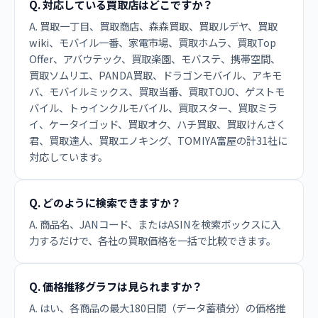
Q. 対応している買取店はどこですか？
A. 買取一丁目、買取商店、森森買取、買取ルデヤ、買取
wiki、モバイル一番、家電市場、買取ホムラ、買取Top
Offer、アバウテック、買取楽園、モバステ、携帯空間、
買取ソムリエ、PANDA買取、ドラゴンモバイル、アキモ
バ、モバイルミックス、買取当番、買取TOJO、ゲストモ
バイル、トゥインクルモバイル、買取スター、買取ミラ
イ、ケータイゴッド、買取オク、ハチ買取、買取けんさく
君、買取達人、買取エノキング、TOMIYA富屋の計31社に
対応しています。
Q. どのように検索できますか？
A. 商品名、JANコード、またはASINを検索ボックスに入
力するだけで、各社の買取価格を一括で比較できます。
Q. 価格推移グラフは見られますか？
A. はい、各商品の最大180日間（データ蓄積分）の価格推