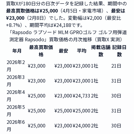
買取Xが180日分の日次データを記録した結果、期間中の
最高買取価格は¥25,000
（4月5日・家電市場）、
最安は
¥23,000
（2月8日）でした。変動幅は¥2,000（最安比
+8.7%）、期間平均は¥24,188です。
「Rapsodo ラプソード MLM GPROゴルフ ゴルフ用弾道
測定器 Rapsodo」買取価格の月次推移（買取X 実測）
最高買取価
掲載店舗
記録日
年月
最安
平均
格
数
数
2026年2
¥23,000
¥23,000
¥23,000
1社
21日
月
2026年3
¥23,000
¥23,000
¥23,000
1社
31日
月
2026年4
¥25,000
¥23,000
¥24,733
2社
30日
月
2026年5
¥25,000
¥25,000
¥25,000
2社
31日
月
2026年6
¥25,000
¥23,000
¥24,000
2社
30日
月