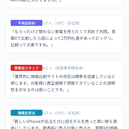
Sさん（30代・会社員）
不用品売却
「もらったけど使わない家電を売りたくて初めて利用。買
取Xで比較したら店によって2万円も差があってビックリ。
比較って大事ですね。」
Nさん（買取業界関係者）
買取店スタッフ
「業界的に価格比較サイトの存在は競争を促進していると
感じます。お客様に適正価格で買取できていることの透明
性を示せるのは良いことです。」
Hさん（20代・会社員）
機種変更派
「新しいiPhoneが出るたびに旧モデルを売って買い替え資
金にしています。発表前に売るか後に売るか、買取Xの価格