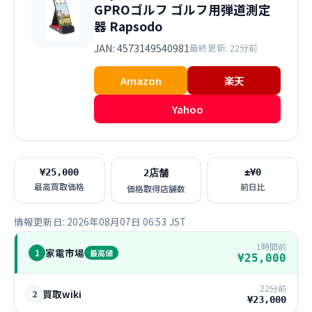
GPROゴルフ ゴルフ用弾道測定
器 Rapsodo
JAN: 4573149540981
最終更新: 22分前
Amazon
楽天
Yahoo
¥25,000
±¥0
2店舗
最高買取価格
前日比
価格取得店舗数
情報更新日: 2026年08月07日 06:53 JST
1時間前
家電市場
1
最高値
¥25,000
22分前
買取wiki
2
¥23,000