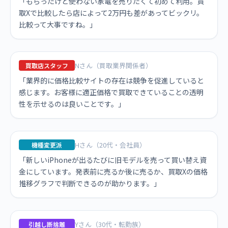
「もらったけど使わない家電を売りたくて初めて利用。買
取Xで比較したら店によって2万円も差があってビックリ。
比較って大事ですね。」
Nさん（買取業界関係者）
買取店スタッフ
「業界的に価格比較サイトの存在は競争を促進していると
感じます。お客様に適正価格で買取できていることの透明
性を示せるのは良いことです。」
Hさん（20代・会社員）
機種変更派
「新しいiPhoneが出るたびに旧モデルを売って買い替え資
金にしています。発表前に売るか後に売るか、買取Xの価格
推移グラフで判断できるのが助かります。」
Yさん（30代・転勤族）
引越し断捨離