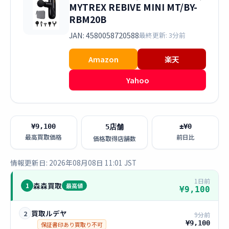
MYTREX REBIVE MINI MT/BY-
RBM20B
JAN: 4580058720588
最終更新: 3分前
Amazon
楽天
Yahoo
¥9,100
±¥0
5店舗
最高買取価格
前日比
価格取得店舗数
情報更新日: 2026年08月08日 11:01 JST
1日前
森森買取
1
最高値
¥9,100
買取ルデヤ
2
9分前
¥9,100
保証書印あり買取り不可