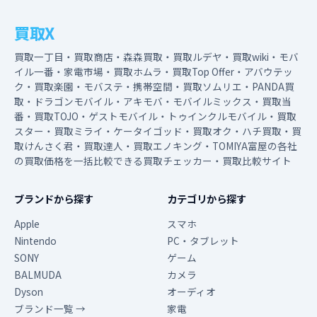
買取X
買取一丁目・買取商店・森森買取・買取ルデヤ・買取wiki・モバ
イル一番・家電市場・買取ホムラ・買取Top Offer・アバウテッ
ク・買取楽園・モバステ・携帯空間・買取ソムリエ・PANDA買
取・ドラゴンモバイル・アキモバ・モバイルミックス・買取当
番・買取TOJO・ゲストモバイル・トゥインクルモバイル・買取
スター・買取ミライ・ケータイゴッド・買取オク・ハチ買取・買
取けんさく君・買取達人・買取エノキング・TOMIYA富屋の各社
の買取価格を一括比較できる買取チェッカー・買取比較サイト
ブランドから探す
カテゴリから探す
Apple
スマホ
Nintendo
PC・タブレット
SONY
ゲーム
BALMUDA
カメラ
Dyson
オーディオ
ブランド一覧 →
家電