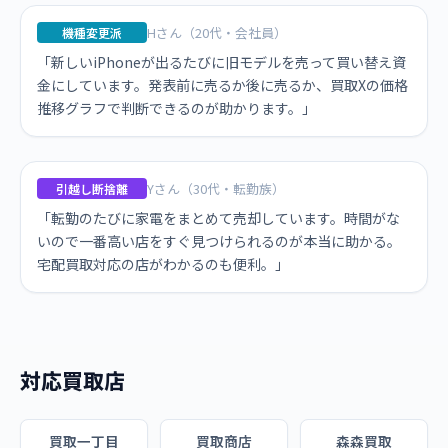
Hさん（20代・会社員）
機種変更派
「新しいiPhoneが出るたびに旧モデルを売って買い替え資
金にしています。発表前に売るか後に売るか、買取Xの価格
推移グラフで判断できるのが助かります。」
Yさん（30代・転勤族）
引越し断捨離
「転勤のたびに家電をまとめて売却しています。時間がな
いので一番高い店をすぐ見つけられるのが本当に助かる。
宅配買取対応の店がわかるのも便利。」
対応買取店
買取一丁目
買取商店
森森買取