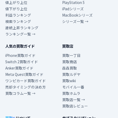
値上がり上位
PlayStation 5
値下がり上位
iPadシリーズ
利益ランキング
MacBookシリーズ
検索ランキング
シリーズ一覧 →
連続上昇ランキング
ランキング一覧 →
人気の買取ガイド
買取店
iPhone買取ガイド
買取一丁目
Switch 2買取ガイド
買取商店
Anker買取ガイド
森森買取
Meta Quest買取ガイド
買取ルデヤ
ワンピカード買取ガイド
買取wiki
売却タイミングの決め方
モバイル一番
買取コラム一覧 →
買取ホムラ
買取店一覧 →
買取店レビュー
買取X
について
サブスクリプション