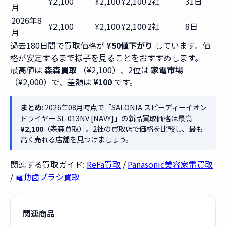
¥2,100
¥2,100
¥2,100
2社
31日
月
2026年8
¥2,100
¥2,100
¥2,100
2社
8日
月
過去180日間で買取価格が
¥50値下がり
しています。価
格が安定するまで様子を見ることをおすすめします。
最高値は
森森買取
（¥2,100）、2位は
家電市場
（¥2,000）で、差額は
¥100
です。
まとめ:
2026年08月時点で「SALONIA スピーディーイオン
ドライヤー SL-013NV [NAVY]」の新品買取価格は最高
¥2,100
（森森買取）。2社の買取店で価格を比較し、最も
高く売れる店舗を見つけましょう。
関連する買取ガイド:
ReFa買取
/
Panasonic美容家電買取
/
電動歯ブラシ買取
関連商品