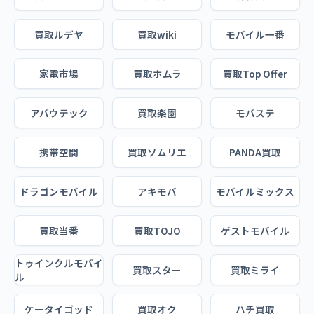
買取ルデヤ
買取wiki
モバイル一番
家電市場
買取ホムラ
買取Top Offer
アバウテック
買取楽園
モバステ
携帯空間
買取ソムリエ
PANDA買取
ドラゴンモバイル
アキモバ
モバイルミックス
買取当番
買取TOJO
ゲストモバイル
トゥインクルモバイ
買取スター
買取ミライ
ル
ケータイゴッド
買取オク
ハチ買取