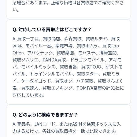
る場合があります。正確な価格は各買取店でご確認くださ
い。
Q. 対応している買取店はどこですか？
A. 買取一丁目、買取商店、森森買取、買取ルデヤ、買取
wiki、モバイル一番、家電市場、買取ホムラ、買取Top
Offer、アバウテック、買取楽園、モバステ、携帯空間、
買取ソムリエ、PANDA買取、ドラゴンモバイル、アキモ
バ、モバイルミックス、買取当番、買取TOJO、ゲストモ
バイル、トゥインクルモバイル、買取スター、買取ミラ
イ、ケータイゴッド、買取オク、ハチ買取、買取けんさく
君、買取達人、買取エノキング、TOMIYA富屋の計31社に
対応しています。
Q. どのように検索できますか？
A. 商品名、JANコード、またはASINを検索ボックスに入
力するだけで、各社の買取価格を一括で比較できます。