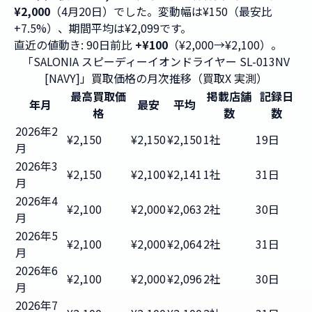
¥2,000
（4月20日）でした。変動幅は¥150（最安比
+7.5%）、期間平均は¥2,099です。
直近の値動き: 90日前比
+¥100
（¥2,000→¥2,100）。
「SALONIA スピーディーイオンドライヤー SL-013NV
[NAVY]」買取価格の月次推移（買取X 実測）
最高買取価
掲載店舗
記録日
年月
最安
平均
格
数
数
2026年2
¥2,150
¥2,150
¥2,150
1社
19日
月
2026年3
¥2,150
¥2,100
¥2,141
1社
31日
月
2026年4
¥2,100
¥2,000
¥2,063
2社
30日
月
2026年5
¥2,100
¥2,000
¥2,064
2社
31日
月
2026年6
¥2,100
¥2,000
¥2,096
2社
30日
月
2026年7