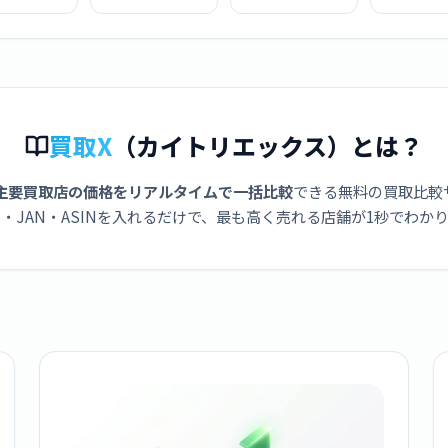
し ピンク
らし ブルー
プリンセス
プーさ
8812594]
[S8812586]
[S8812020]
[S88149
買取X
（カイトリエックス）とは？
主要買取店の価格をリアルタイムで一括比較
できる無料の買取比較
・JAN・ASINを入れるだけで、最も高く売れる店舗が1秒でわか