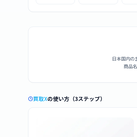
[S8542759]
ャラクターズ ポム
ら
ポムプリン
[S
日本国内の
商品名
買取X
の使い方（3ステップ）