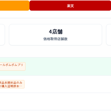
楽天
4店舗
価格取得店舗数
ールポムポムプリ
新品未開封品のみ
の購入証明原本
)の提出が必要と