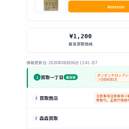
Amazon
¥1,200
最高買取価格
情報更新日: 2026年08月06日 12:41 JST
ボンボンドロップシ
買取一丁目
1
最高値
ン[S8542813]
注意事項注意事項※
買取商店
2
買取可。正規代理店
(納品書、レシート等
なります。
森森買取
3