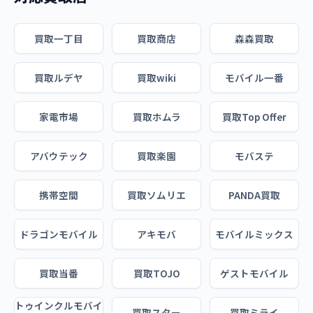
買取一丁目
買取商店
森森買取
買取ルデヤ
買取wiki
モバイル一番
家電市場
買取ホムラ
買取Top Offer
アバウテック
買取楽園
モバステ
携帯空間
買取ソムリエ
PANDA買取
ドラゴンモバイル
アキモバ
モバイルミックス
買取当番
買取TOJO
ゲストモバイル
トゥインクルモバイ
買取スター
買取ミライ