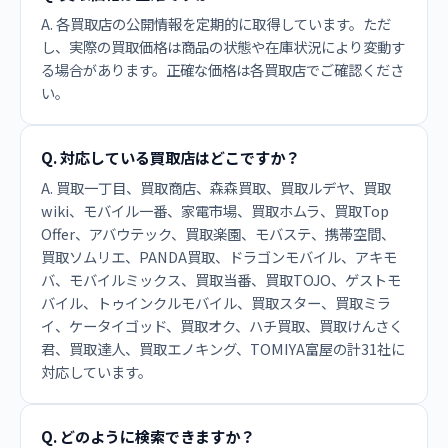
A. 各買取店の公開情報を定期的に取得しています。ただ
し、実際の買取価格は商品の状態や在庫状況により変動す
る場合があります。正確な価格は各買取店でご確認くださ
い。
Q. 対応している買取店はどこですか？
A. 買取一丁目、買取商店、森森買取、買取ルデヤ、買取
wiki、モバイル一番、家電市場、買取ホムラ、買取Top
Offer、アバウテック、買取楽園、モバステ、携帯空間、
買取ソムリエ、PANDA買取、ドラゴンモバイル、アキモ
バ、モバイルミックス、買取当番、買取TOJO、ゲストモ
バイル、トゥインクルモバイル、買取スター、買取ミラ
イ、ケータイゴッド、買取オク、ハチ買取、買取けんさく
君、買取達人、買取エノキング、TOMIYA富屋の計31社に
対応しています。
Q. どのように検索できますか？