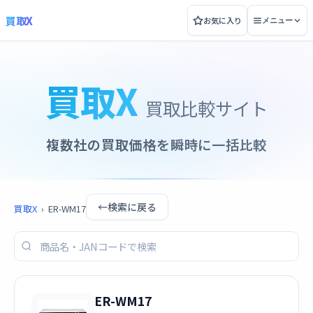
買取X
お気に入り
メニュー
買取X
買取比較サイト
複数社の買取価格を瞬時に一括比較
←
検索に戻る
買取X
›
ER-WM17
ER-WM17