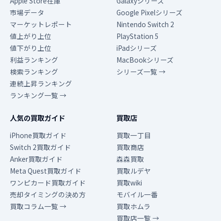
Apple Store在庫
Galaxyシリーズ
市場データ
Google Pixelシリーズ
マーケットレポート
Nintendo Switch 2
値上がり上位
PlayStation 5
値下がり上位
iPadシリーズ
利益ランキング
MacBookシリーズ
検索ランキング
シリーズ一覧 →
連続上昇ランキング
ランキング一覧 →
人気の買取ガイド
買取店
iPhone買取ガイド
買取一丁目
Switch 2買取ガイド
買取商店
Anker買取ガイド
森森買取
Meta Quest買取ガイド
買取ルデヤ
ワンピカード買取ガイド
買取wiki
売却タイミングの決め方
モバイル一番
買取コラム一覧 →
買取ホムラ
買取店一覧 →