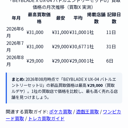
「BEYBLADE X UX-04 バトルエントリーセットU」買取
価格の月次推移（買取X 実測）
最高買取価
掲載店舗
記録日
年月
最安
平均
格
数
数
2026年6
¥31,000
¥31,000
¥31,000
1社
11日
月
2026年7
¥31,000
¥29,000
¥30,677
1社
31日
月
2026年8
¥29,000
¥29,000
¥29,000
1社
6日
月
まとめ:
2026年08月時点で「BEYBLADE X UX-04 バトルエ
ントリーセットU」の新品買取価格は最高
¥29,000
（買取
ルデヤ）。1社の買取店で価格を比較し、最も高く売れる店
舗を見つけましょう。
関連する買取ガイド:
ポケカ買取
/
遊戯王買取
/
ワンピカ
ード買取
/
トレカ買取ガイド