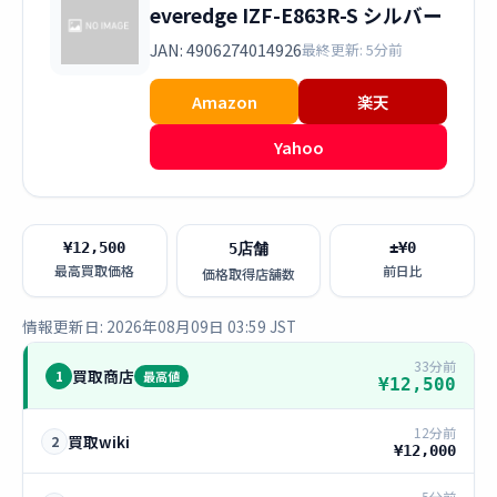
everedge IZF-E863R-S シルバー
JAN: 4906274014926
最終更新: 5分前
Amazon
楽天
Yahoo
¥12,500
±¥0
5店舗
最高買取価格
前日比
価格取得店舗数
情報更新日: 2026年08月09日 03:59 JST
33分前
買取商店
1
最高値
¥12,500
12分前
買取wiki
2
¥12,000
5分前