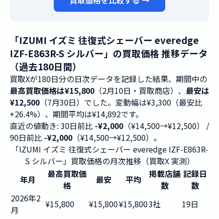
買取価格を比較する →
「IZUMI イズミ 往復式シェーバー everedge
IZF-E863R-S シルバー」の買取価格 推移データ
（過去180日間）
買取Xが180日分の日次データを記録した結果、期間中の
最高買取価格は¥15,800
（2月10日・買取商店）、
最安は
¥12,500
（7月30日）でした。変動幅は¥3,300（最安比
+26.4%）、期間平均は¥14,892です。
直近の値動き: 30日前比
-¥2,000
（¥14,500→¥12,500） /
90日前比
-¥2,000
（¥14,500→¥12,500）。
「IZUMI イズミ 往復式シェーバー everedge IZF-E863R-
S シルバー」買取価格の月次推移（買取X 実測）
最高買取価
掲載店舗
記録日
年月
最安
平均
格
数
数
2026年2
¥15,800
¥15,800
¥15,800
3社
19日
月