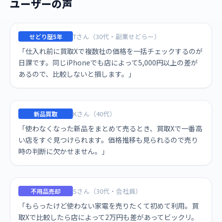
ユーザーの声
Tさん（30代・副業せどらー）
せどり歴5年
「仕入れ前に買取Xで複数社の価格を一括チェックするのが
日課です。同じiPhoneでも店によって5,000円以上の差が
あるので、比較しないと損します。」
Kさん（40代）
新品買取
「使わなくなった新品をまとめて売るとき、買取Xで一番高
い店をすぐ見つけられます。価格推移も見られるので売り
時の判断に欠かせません。」
Sさん（30代・会社員）
不用品売却
「もらったけど使わない家電を売りたくて初めて利用。買
取Xで比較したら店によって2万円も差があってビックリ。