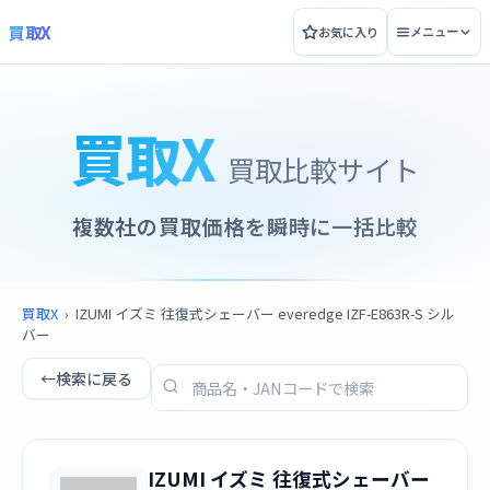
買取X
お気に入り
メニュー
買取X
買取比較サイト
複数社の買取価格を瞬時に一括比較
買取X
›
IZUMI イズミ 往復式シェーバー everedge IZF-E863R-S シル
バー
←
検索に戻る
IZUMI イズミ 往復式シェーバー