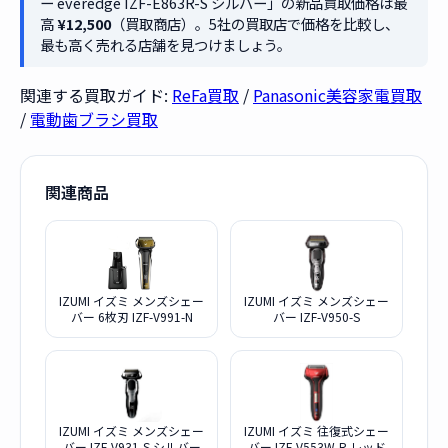
ー everedge IZF-E863R-S シルバー」の新品買取価格は最
高
¥12,500
（買取商店）。5社の買取店で価格を比較し、
最も高く売れる店舗を見つけましょう。
関連する買取ガイド:
ReFa買取
/
Panasonic美容家電買取
/
電動歯ブラシ買取
関連商品
IZUMI イズミ メンズシェー
IZUMI イズミ メンズシェー
バー 6枚刃 IZF-V991-N
バー IZF-V950-S
IZUMI イズミ メンズシェー
IZUMI イズミ 往復式シェー
バー IZF-V931-S シルバー
バー IZF-V553W-R レッド