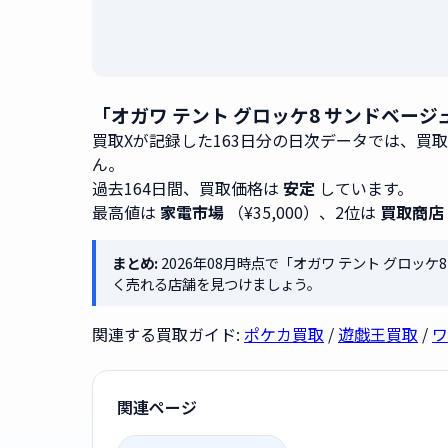
「オガワ テント グロッケ8 サンドベージ
買取Xが記録した163日分の日次データでは、買
ん。
過去164日間、買取価格は
安定
しています。
最高値は
家電市場
（¥35,000）、2位は
買取商店
まとめ:
2026年08月時点で「オガワ テント グロッケ
く売れる店舗を見つけましょう。
関連する買取ガイド:
ポケカ買取
/
遊戯王買取
/
ワ
関連ページ