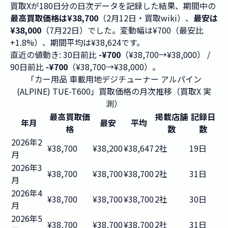
買取Xが180日分の日次データを記録した結果、期間中の
最高買取価格は¥38,700
（2月12日・買取wiki）、
最安は
¥38,000
（7月22日）でした。変動幅は¥700（最安比
+1.8%）、期間平均は¥38,624です。
直近の値動き: 30日前比
-¥700
（¥38,700→¥38,000） /
90日前比
-¥700
（¥38,700→¥38,000）。
「カー用品 車載用地デジチューナー アルパイン
(ALPINE) TUE-T600」買取価格の月次推移（買取X 実
測）
最高買取価
掲載店舗
記録日
年月
最安
平均
格
数
数
2026年2
¥38,700
¥38,200
¥38,647
2社
19日
月
2026年3
¥38,700
¥38,700
¥38,700
2社
31日
月
2026年4
¥38,700
¥38,700
¥38,700
2社
30日
月
2026年5
¥38,700
¥38,700
¥38,700
2社
31日