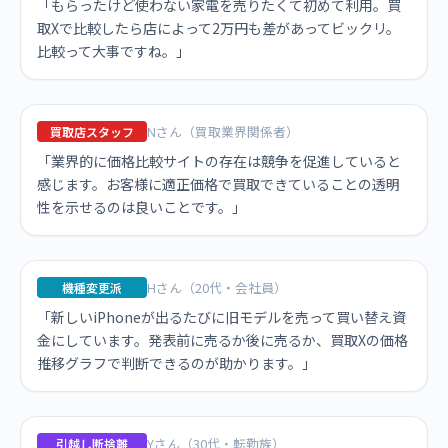
「もらったけど使わない家電を売りたくて初めて利用。買
取Xで比較したら店によって2万円も差があってビックリ。
比較って大事ですね。」
Nさん（買取業界関係者）
買取店スタッフ
「業界的に価格比較サイトの存在は競争を促進していると
感じます。お客様に適正価格で買取できていることの透明
性を示せるのは良いことです。」
Hさん（20代・会社員）
機種変更派
「新しいiPhoneが出るたびに旧モデルを売って買い替え資
金にしています。発表前に売るか後に売るか、買取Xの価格
推移グラフで判断できるのが助かります。」
Yさん（30代・転勤族）
引越し断捨離