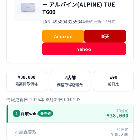
ー アルパイン(ALPINE) TUE-
T600
JAN: 4958043255344
最終更新: 13分前
Amazon
楽天
Yahoo
¥38,000
±¥0
2店舗
最高買取価格
前日比
価格取得店舗数
情報更新日: 2026年08月09日 00:04 JST
13分前
買取wiki
1
最高値
¥38,000
81日前
森森買取
2
¥38,200