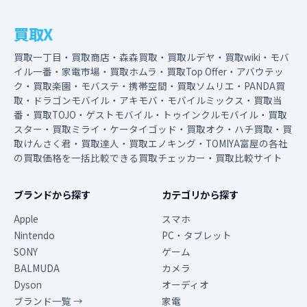
買取X
買取一丁目・買取商店・森森買取・買取ルデヤ・買取wiki・モバ
イル一番・家電市場・買取ホムラ・買取Top Offer・アバウテッ
ク・買取楽園・モバステ・携帯空間・買取ソムリエ・PANDA買
取・ドラゴンモバイル・アキモバ・モバイルミックス・買取当
番・買取TOJO・ゲストモバイル・トゥインクルモバイル・買取
スター・買取ミライ・ケータイゴッド・買取オク・ハチ買取・買
取けんさく君・買取達人・買取エノキング・TOMIYA富屋の各社
の買取価格を一括比較できる買取チェッカー・買取比較サイト
ブランドから探す
カテゴリから探す
Apple
スマホ
Nintendo
PC・タブレット
SONY
ゲーム
BALMUDA
カメラ
Dyson
オーディオ
ブランド一覧 →
家電