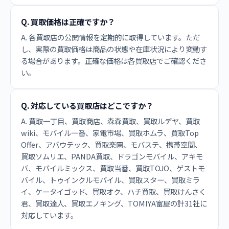
Q. 買取価格は正確ですか？
A. 各買取店の公開情報を定期的に取得しています。ただ
し、実際の買取価格は商品の状態や在庫状況により変動す
る場合があります。正確な価格は各買取店でご確認くださ
い。
Q. 対応している買取店はどこですか？
A. 買取一丁目、買取商店、森森買取、買取ルデヤ、買取
wiki、モバイル一番、家電市場、買取ホムラ、買取Top
Offer、アバウテック、買取楽園、モバステ、携帯空間、
買取ソムリエ、PANDA買取、ドラゴンモバイル、アキモ
バ、モバイルミックス、買取当番、買取TOJO、ゲストモ
バイル、トゥインクルモバイル、買取スター、買取ミラ
イ、ケータイゴッド、買取オク、ハチ買取、買取けんさく
君、買取達人、買取エノキング、TOMIYA富屋の計31社に
対応しています。