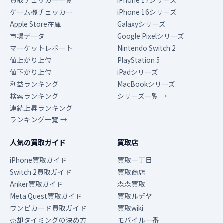
買取チェッカー一覧
iPhone 17シリーズ
ゲーム機チェッカー
iPhone 16シリーズ
Apple Store在庫
Galaxyシリーズ
市場データ
Google Pixelシリーズ
マーケットレポート
Nintendo Switch 2
値上がり上位
PlayStation 5
値下がり上位
iPadシリーズ
利益ランキング
MacBookシリーズ
検索ランキング
シリーズ一覧 →
連続上昇ランキング
ランキング一覧 →
人気の買取ガイド
買取店
iPhone買取ガイド
買取一丁目
Switch 2買取ガイド
買取商店
Anker買取ガイド
森森買取
Meta Quest買取ガイド
買取ルデヤ
ワンピカード買取ガイド
買取wiki
売却タイミングの決め方
モバイル一番