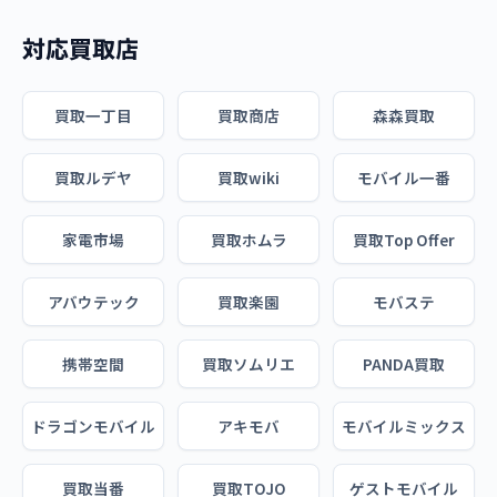
対応買取店
買取一丁目
買取商店
森森買取
買取ルデヤ
買取wiki
モバイル一番
家電市場
買取ホムラ
買取Top Offer
アバウテック
買取楽園
モバステ
携帯空間
買取ソムリエ
PANDA買取
ドラゴンモバイル
アキモバ
モバイルミックス
買取当番
買取TOJO
ゲストモバイル