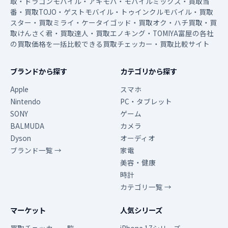
取・ドラゴンモバイル・アキモバ・モバイルミックス・買取当
番・買取TOJO・ゲストモバイル・トゥインクルモバイル・買取
スター・買取ミライ・ケータイゴッド・買取オク・ハチ買取・買
取けんさく君・買取達人・買取エノキング・TOMIYA富屋の各社
の買取価格を一括比較できる買取チェッカー・買取比較サイト
ブランドから探す
カテゴリから探す
Apple
スマホ
Nintendo
PC・タブレット
SONY
ゲーム
BALMUDA
カメラ
Dyson
オーディオ
ブランド一覧 →
家電
美容・健康
時計
カテゴリ一覧 →
マーケット
人気シリーズ