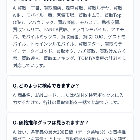
A. 買取一丁目、買取商店、森森買取、買取ルデヤ、買取
wiki、モバイル一番、家電市場、買取ホムラ、買取Top
Offer、アバウテック、買取楽園、モバステ、携帯空間、
買取ソムリエ、PANDA買取、ドラゴンモバイル、アキモ
バ、モバイルミックス、買取当番、買取TOJO、ゲストモ
バイル、トゥインクルモバイル、買取スター、買取ミラ
イ、ケータイゴッド、買取オク、ハチ買取、買取けんさく
君、買取達人、買取エノキング、TOMIYA富屋の計31社に
対応しています。
Q. どのように検索できますか？
A. 商品名、JANコード、またはASINを検索ボックスに入
力するだけで、各社の買取価格を一括で比較できます。
Q. 価格推移グラフは見られますか？
A. はい、各商品の最大180日間（データ蓄積分）の価格推
移グラフを表示できます。買取価格の変動トレンドを確認