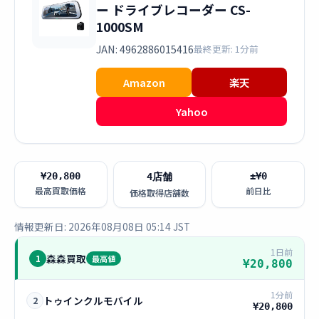
ー ドライブレコーダー CS-
1000SM
JAN: 4962886015416
最終更新: 1分前
Amazon
楽天
Yahoo
¥20,800
±¥0
4店舗
最高買取価格
前日比
価格取得店舗数
情報更新日: 2026年08月08日 05:14 JST
1日前
森森買取
1
最高値
¥20,800
1分前
トゥインクルモバイル
2
¥20,800