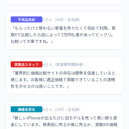
Sさん（30代・会社員）
不用品売却
「もらったけど使わない家電を売りたくて初めて利用。買
取Xで比較したら店によって2万円も差があってビックリ。
比較って大事ですね。」
Nさん（買取業界関係者）
買取店スタッフ
「業界的に価格比較サイトの存在は競争を促進していると
感じます。お客様に適正価格で買取できていることの透明
性を示せるのは良いことです。」
Hさん（20代・会社員）
機種変更派
「新しいiPhoneが出るたびに旧モデルを売って買い替え資
金にしています。発表前に売るか後に売るか、買取Xの価格