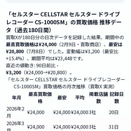
「セルスター CELLSTAR セルスター ドライブ
レコーダー CS-1000SM」の買取価格 推移デー
タ（過去180日間）
買取Xが180日分の日次データを記録した結果、期間中の
最高買取価格は¥24,000
（2月9日・買取商店）、
最安は
¥20,800
（7月8日）でした。変動幅は¥3,200（最安比
+15.4%）、期間平均は¥23,448です。
直近の値動き: 90日前比
-
¥3,200
（¥24,000→¥20,800）。
「セルスター CELLSTAR セルスター ドライブレコーダー
CS-1000SM」買取価格の月次推移（買取X 実測）
最高買取価
掲載店舗
記録日
年月
最安
平均
格
数
数
2026年2
¥24,000
¥24,000
¥24,000
3社
20日
月
2026年3
¥24,000
¥24,000
¥24,000
3社
31日
月