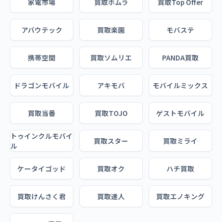
家電市場
買取ホムラ
買取Top Offer
アバウテック
買取楽園
モバステ
携帯空間
買取ソムリエ
PANDA買取
ドラゴンモバイル
アキモバ
モバイルミックス
買取当番
買取TOJO
ゲストモバイル
トゥインクルモバイ
買取スター
買取ミライ
ル
ケータイゴッド
買取オク
ハチ買取
買取けんさく君
買取達人
買取エノキング