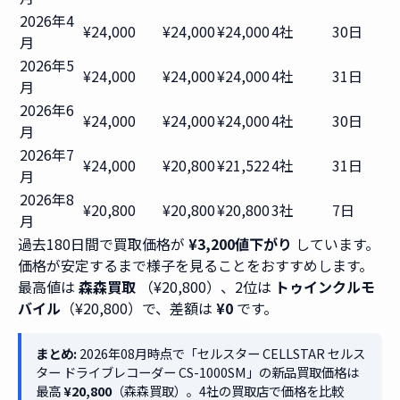
2026年4
¥24,000
¥24,000
¥24,000
4社
30日
月
2026年5
¥24,000
¥24,000
¥24,000
4社
31日
月
2026年6
¥24,000
¥24,000
¥24,000
4社
30日
月
2026年7
¥24,000
¥20,800
¥21,522
4社
31日
月
2026年8
¥20,800
¥20,800
¥20,800
3社
7日
月
過去180日間で買取価格が
¥3,200値下がり
しています。
価格が安定するまで様子を見ることをおすすめします。
最高値は
森森買取
（¥20,800）、2位は
トゥインクルモ
バイル
（¥20,800）で、差額は
¥0
です。
まとめ:
2026年08月時点で「セルスター CELLSTAR セルス
ター ドライブレコーダー CS-1000SM」の新品買取価格は
最高
¥20,800
（森森買取）。4社の買取店で価格を比較