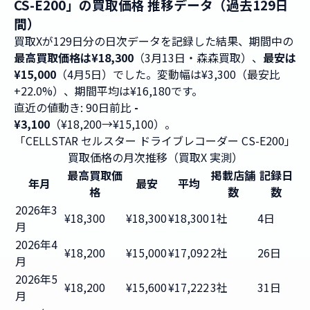
CS-E200」の買取価格 推移データ（過去129日
間）
買取Xが129日分の日次データを記録した結果、期間中の
最高買取価格は¥18,300
（3月13日・森森買取）、
最安は
¥15,000
（4月5日）でした。変動幅は¥3,300（最安比
+22.0%）、期間平均は¥16,180です。
直近の値動き: 90日前比
-
¥3,100
（¥18,200→¥15,100）。
「CELLSTAR セルスター ドライブレコーダー CS-E200」
買取価格の月次推移（買取X 実測）
最高買取価
掲載店舗
記録日
年月
最安
平均
格
数
数
2026年3
¥18,300
¥18,300
¥18,300
1社
4日
月
2026年4
¥18,200
¥15,000
¥17,092
2社
26日
月
2026年5
¥18,200
¥15,600
¥17,222
3社
31日
月