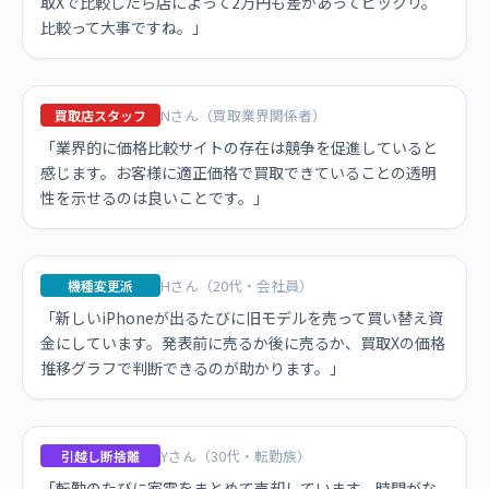
取Xで比較したら店によって2万円も差があってビックリ。
比較って大事ですね。」
Nさん（買取業界関係者）
買取店スタッフ
「業界的に価格比較サイトの存在は競争を促進していると
感じます。お客様に適正価格で買取できていることの透明
性を示せるのは良いことです。」
Hさん（20代・会社員）
機種変更派
「新しいiPhoneが出るたびに旧モデルを売って買い替え資
金にしています。発表前に売るか後に売るか、買取Xの価格
推移グラフで判断できるのが助かります。」
Yさん（30代・転勤族）
引越し断捨離
「転勤のたびに家電をまとめて売却しています。時間がな